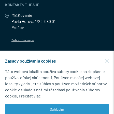
KONTAKTNÉ ÚDAJE
MB.Kovanie
Pavla Horova 1/23, 080 01
Prešov
Zobraziť na mape
MENU
Zásady používania cookies
NEWSLETTER
Táto webová lokalita používa súbory cookie na zlepšenie
používateľskej skúsenosti. Používaním našej webovej
lokality vyjadrujete súhlas s používaním všetkých súborov
cookie v súlade s našimi zásadami používania súborov
Súhlasím so spracovaním osobných údajov pre marketingové účely.
cookie.
Prečítať viac
Zásady ochrany osobných údajov
.
Súhlasím