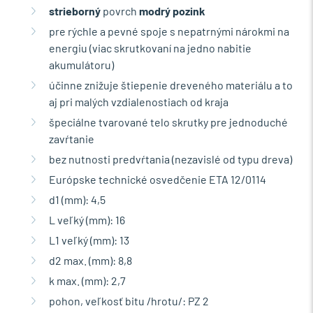
strieborný
povrch
modrý pozink
pre rýchle a pevné spoje s nepatrnými nárokmi na
energiu (viac skrutkovaní na jedno nabitie
akumulátoru)
účinne znižuje štiepenie dreveného materiálu a to
aj pri malých vzdialenostiach od kraja
špeciálne tvarované telo skrutky pre jednoduché
zavŕtanie
bez nutnosti predvŕtania (nezavislé od typu dreva)
Európske technické osvedčenie ETA 12/0114
d1 (mm): 4,5
L veľký (mm): 16
L1 veľký (mm): 13
d2 max. (mm): 8,8
k max. (mm): 2,7
pohon, veľkosť bitu /hrotu/: PZ 2