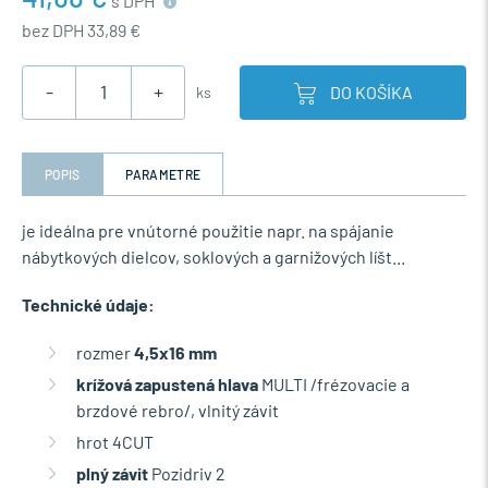
s DPH
bez DPH 33,89 €
-
+
DO KOŠÍKA
ks
POPIS
PARAMETRE
je ideálna pre vnútorné použitie napr. na spájanie
nábytkových dielcov, soklových a garnižových líšt...
Technické údaje:
rozmer
4,5x16 mm
krížová zapustená hlava
MULTI /frézovacie a
brzdové rebro/, vlnitý závit
hrot 4CUT
plný závit
Pozidriv 2