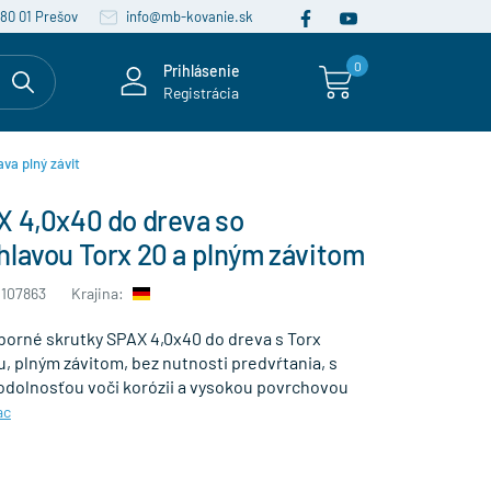
080 01 Prešov
info@mb-kovanie.sk
0
Prihlásenie
Registrácia
ava plný závit
X 4,0x40 do dreva so
hlavou Torx 20 a plným závitom
0107863
Krajina:
borné skrutky SPAX 4,0x40 do dreva s Torx
, plným závitom, bez nutnosti predvŕtania, s
dolnosťou voči korózii a vysokou povrchovou
ac