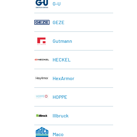
G-U
GEZE
Gutmann
HECKEL
HexArmor
HOPPE
lllbruck
Maco