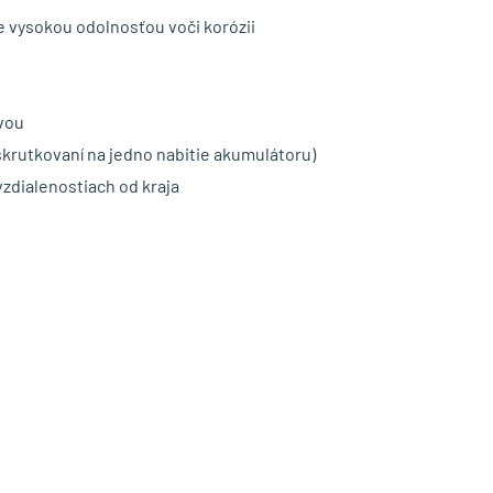
 vysokou odolnosťou voči korózii
vou
skrutkovaní na jedno nabitie akumulátoru)
vzdialenostiach od kraja