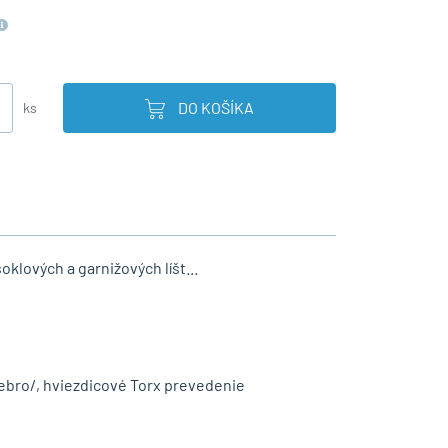
DO KOŠÍKA
ks
oklových a garnižových líšt...
ebro/, hviezdicové Torx prevedenie