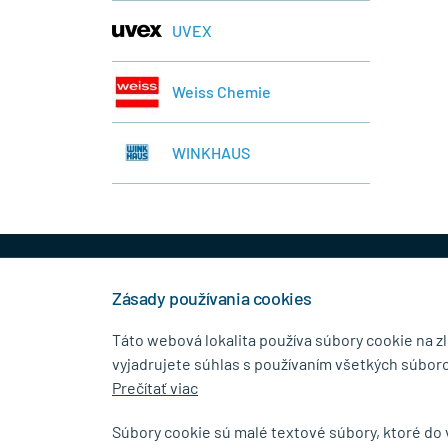
UVEX
Weiss Chemie
WINKHAUS
+421 944 458 929
info
Zásady používania cookies
Táto webová lokalita používa súbory cookie na z
vyjadrujete súhlas s používaním všetkých súboro
KONTAKTNÉ ÚDAJE
MENU
Prečítať viac
MB.Kovanie
O Spolo
Súbory cookie sú malé textové súbory, ktoré do
Pavla Horova 1/23, 080 01