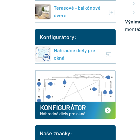
Terasové - balkónové
dvere
Výnim
montáž
Konfigurátory:
Náhradné diely pre
okná
Naše značky: