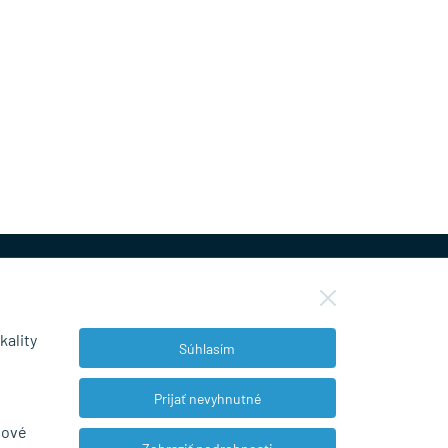
kality
Súhlasím
NEWSLETTER
Prijať nevyhnutné
bové