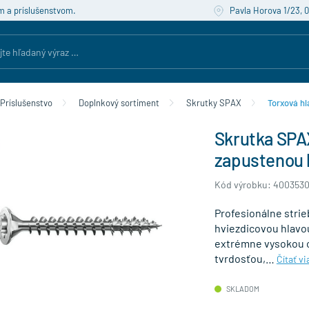
m a príslušenstvom.
Pavla Horova 1/23, 
Príslušenstvo
Doplnkový sortiment
Skrutky SPAX
Torxová hl
Skrutka SPA
zapustenou 
Kód výrobku: 400353
Profesionálne strie
hviezdicovou hlavou
extrémne vysokou o
tvrdosťou,…
Čítať vi
SKLADOM