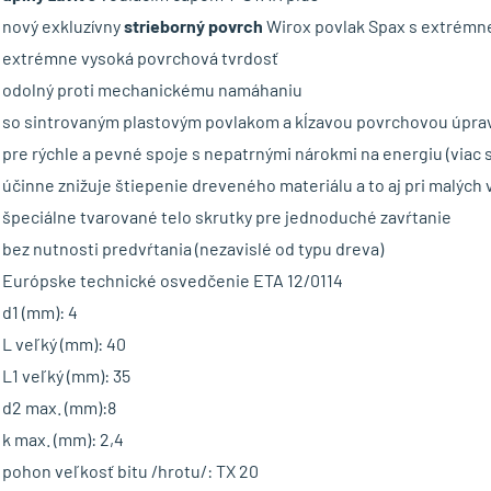
nový exkluzívny
strieborný povrch
Wirox povlak Spax s extrémne
extrémne vysoká povrchová tvrdosť
odolný proti mechanickému namáhaniu
so sintrovaným plastovým povlakom a kĺzavou povrchovou úpra
pre rýchle a pevné spoje s nepatrnými nárokmi na energiu (viac 
účinne znižuje štiepenie dreveného materiálu a to aj pri malých 
špeciálne tvarované telo skrutky pre jednoduché zavŕtanie
bez nutnosti predvŕtania (nezavislé od typu dreva)
Európske technické osvedčenie ETA 12/0114
d1 (mm): 4
L veľký (mm): 40
L1 veľký (mm): 35
d2 max. (mm):8
k max. (mm): 2,4
pohon veľkosť bitu /hrotu/: TX 20