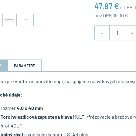
47,97 €
s DPH
bez DPH 39,00 €
-
+
S
PARAMETRE
lna pre vnútorné použitie napr. na spájanie nábytkových dielcov,s
cké údaje:
rozmer
4,0 x 40 mm
Torx hviezdicová zapustená hlava
MULTI /frézovacie a brzdové r
hrot 4CUT
úplný závit
s vodiacim čapom T-STAR plus