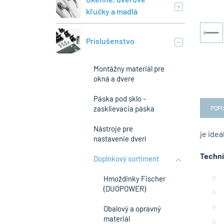
kľučky a madlá
Príslušenstvo
Montážny materiál pre
okná a dvere
Páska pod sklo -
zasklievacia páska
POPI
Nástroje pre
je ideá
nastavenie dverí
Techni
Doplnkový sortiment
Hmoždinky Fischer
(DUOPOWER)
Obalový a opravný
materiál