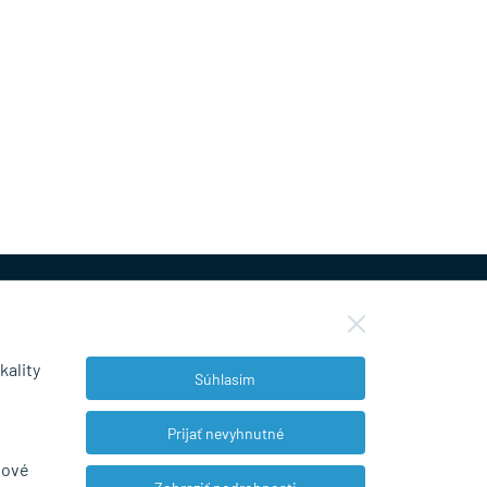
kality
Súhlasím
NEWSLETTER
Prijať nevyhnutné
bové