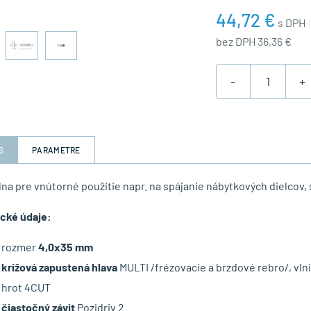
44,72 €
s DPH
bez DPH 36,36 €
-
+
S
PARAMETRE
lna pre vnútorné použitie napr. na spájanie nábytkových dielcov, s
cké údaje:
rozmer
4,0x35 mm
krížová zapustená hlava
MULTI /frézovacie a brzdové rebro/, vlni
hrot 4CUT
čiastočný závit
Pozidriv 2