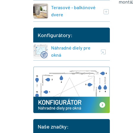
montáž
Terasové - balkónové
dvere
Konfigurátory:
Náhradné diely pre
okná
Naše značky: