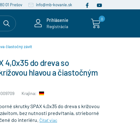
080 01 Prešov
info@mb-kovanie.sk
0
Prihlásenie
Registrácia
ava čiastočný závit
X 4,0x35 do dreva so
krížovou hlavou a čiastočným
0009709
Krajina:
borné skrutky SPAX 4,0x35 do dreva s krížovou
závitom, bez nutnosti predvŕtania, strieborné
čené do interiéru.
Čítať viac