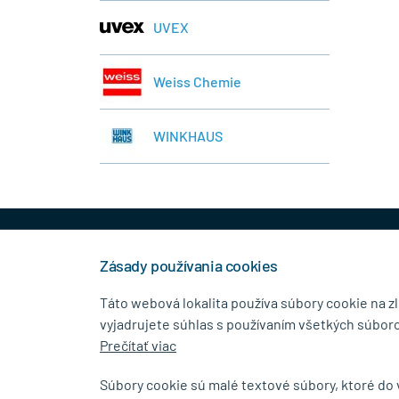
UVEX
Weiss Chemie
WINKHAUS
+421 944 458 929
info
Zásady používania cookies
Táto webová lokalita používa súbory cookie na z
vyjadrujete súhlas s používaním všetkých súboro
KONTAKTNÉ ÚDAJE
MENU
Prečítať viac
MB.Kovanie
O Spolo
Súbory cookie sú malé textové súbory, ktoré do
Pavla Horova 1/23, 080 01