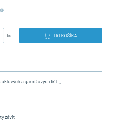
DO KOŠÍKA
ks
oklových a garnižových líšt...
tý závit