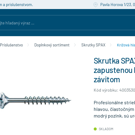
m a príslušenstvom.
Pavla Horova 1/23, 
Príslušenstvo
Doplnkový sortiment
Skrutky SPAX
Krížová hl
Skrutka SPA
zapustenou 
závitom
Kód výrobku: 400353
Profesionálne strie
hlavou, čiastočným 
modrý pozink, sú ur
SKLADOM