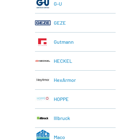
G-U
GEZE
Gutmann
HECKEL
HexArmor
HOPPE
lllbruck
Maco