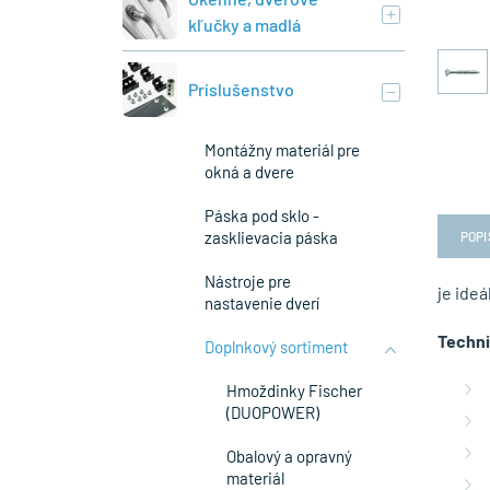
kľučky a madlá
Príslušenstvo
Montážny materiál pre
okná a dvere
Páska pod sklo -
zasklievacia páska
POPI
Nástroje pre
je ideá
nastavenie dverí
Techni
Doplnkový sortiment
Hmoždinky Fischer
(DUOPOWER)
Obalový a opravný
materiál