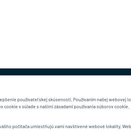
@mb-kovanie.sk
lepšenie používateľskej skúsenosti. Používaním našej webovej lo
v cookie v súlade s našimi zásadami používania súborov cookie.
čnosti
Doručenie a osobný odber
 vášho počítača umiestňujú vami navštívené webové lokality. We