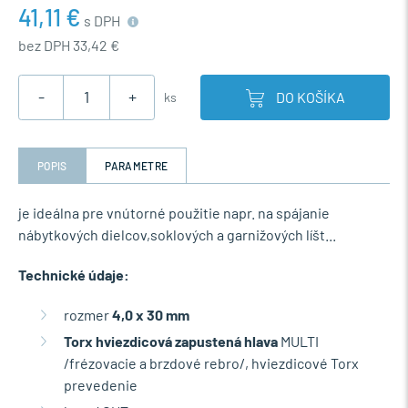
41,11 €
s DPH
bez DPH 33,42 €
-
+
DO KOŠÍKA
ks
POPIS
PARAMETRE
je ideálna pre vnútorné použitie napr. na spájanie
nábytkových dielcov,soklových a garnižových líšt...
Technické údaje:
rozmer
4,0 x 30 mm
Torx hviezdicová zapustená hlava
MULTI
/frézovacie a brzdové rebro/, hviezdicové Torx
prevedenie