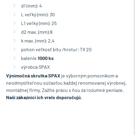
d1 (mm): 4
L veľký (mm): 30
L1 veľký (mm): 25
d2 max. (mm):8
k max. (mm): 2,4
pohon veľkosť bitu /hrotu/: TX 20
balenie
1000 ks
výrobca SPAX
Výnimočná skrutka SPAX
je výborným pomocníkom a
neodmysliteľnou súčasťou každej renomovanej výrobnej,
montážnej firmy. Zažite prácu s ňou za rozumné peniaze.
Naši zákazníci ich vrelo doporučujú.