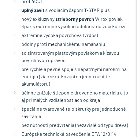
hrot 4CUT
úplný závit
s vodiacim čapom T-STAR plus
nový exkluzívny
strieborný povrch
Wirox povlak
Spax s extrémne vysokou odolnosťou voči korózii
extrémne vysoká povrchová tvrdosť
odolný proti mechanickému namáhaniu
so sintrovaným plastovým povlakom a kĺzavou
povrchovou úpravou
pre rýchle a pevné spoje s nepatrnými nárokmi na
energiu (viac skrutkovaní na jedno nabitie
akumulátoru)
účinne znižuje štiepenie dreveného materiálu a to
aj pri malých vzdialenostiach od kraja
špeciálne tvarované telo skrutky pre jednoduché
zavŕtanie
bez nutnosti predvŕtania (nezavislé od typu dreva)
Európske technické osvedčenie ETA 12/0114