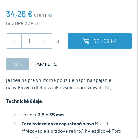
34,26 €
s DPH
bez DPH 27,85 €
-
+
DO KOŠÍKA
ks
POPIS
PARAMETRE
je ideálna pre vnútorné použitie napr. na spájanie
nábytkových dielcov,soklových a garnižových líšt...
Technické údaje:
rozmer
3,5 x 35 mm
Torx hviezdicová zapustená hlava
MULTI
/frézovacie a brzdové rebro/, hviezdicové Torx