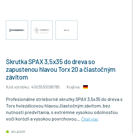
Skrutka SPAX 3,5x35 do dreva so
zapustenou hlavou Torx 20 a čiastočným
závitom
Kód výrobku: 4003530096785
Krajina:
Profesionálne strieborné skrutky SPAX 3,5x35 do dreva s
Torx hviezdicovou hlavou,čiastočným závitom, bez
nutnosti predvŕtania, s extrémne vysokou odolnosťou
voči korózii a vysokou povrchovou…
Čítať viac
SKLADOM