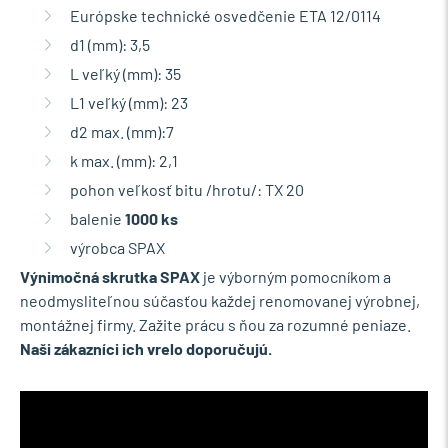
Európske technické osvedčenie ETA 12/0114
d1 (mm): 3,5
L veľký (mm): 35
L1 veľký (mm): 23
d2 max. (mm):7
k max. (mm): 2,1
pohon veľkosť bitu /hrotu/: TX 20
balenie
1000 ks
výrobca SPAX
Výnimočná skrutka SPAX
je výborným pomocníkom a
neodmysliteľnou súčasťou každej renomovanej výrobnej,
montážnej firmy. Zažite prácu s ňou za rozumné peniaze.
Naši zákazníci ich vrelo doporučujú.