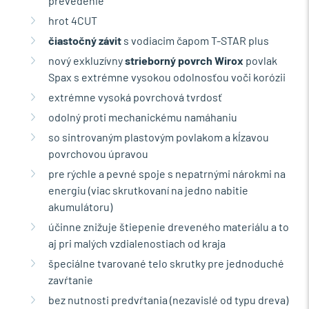
prevedenie
hrot 4CUT
čiastočný závit
s vodiacim čapom T-STAR plus
nový exkluzívny
strieborný povrch
Wirox
povlak
Spax s extrémne vysokou odolnosťou voči korózii
extrémne vysoká povrchová tvrdosť
odolný proti mechanickému namáhaniu
so sintrovaným plastovým povlakom a kĺzavou
povrchovou úpravou
pre rýchle a pevné spoje s nepatrnými nárokmi na
energiu (viac skrutkovaní na jedno nabitie
akumulátoru)
účinne znižuje štiepenie dreveného materiálu a to
aj pri malých vzdialenostiach od kraja
špeciálne tvarované telo skrutky pre jednoduché
zavŕtanie
bez nutnosti predvŕtania (nezavislé od typu dreva)