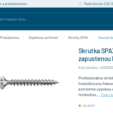
m a príslušenstvom.
Pavla Horova 1/23, 
Príslušenstvo
Doplnkový sortiment
Skrutky SPAX
Torxová hl
Skrutka SPA
zapustenou 
Kód výrobku: 4003530
Profesionálne strie
hviezdicovou hlavou
extrémne vysokou o
tvrdosťou,…
Čítať vi
SKLADOM