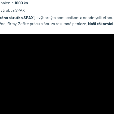
balenie
1000 ks
výrobca SPAX
očná skrutka SPAX
je výborným pomocníkom a neodmysliteľnou 
nej firmy. Zažite prácu s ňou za rozumné peniaze.
Naši zákazníci