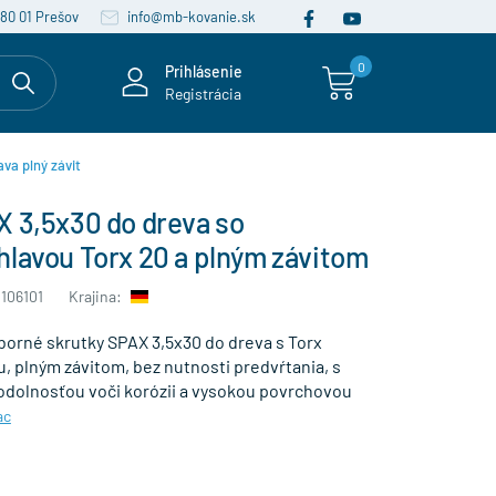
080 01 Prešov
info@mb-kovanie.sk
0
Prihlásenie
Registrácia
ava plný závit
X 3,5x30 do dreva so
hlavou Torx 20 a plným závitom
106101
Krajina:
borné skrutky SPAX 3,5x30 do dreva s Torx
, plným závitom, bez nutnosti predvŕtania, s
dolnosťou voči korózii a vysokou povrchovou
ac