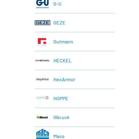
G-U
GEZE
Gutmann
HECKEL
HexArmor
HOPPE
lllbruck
Maco