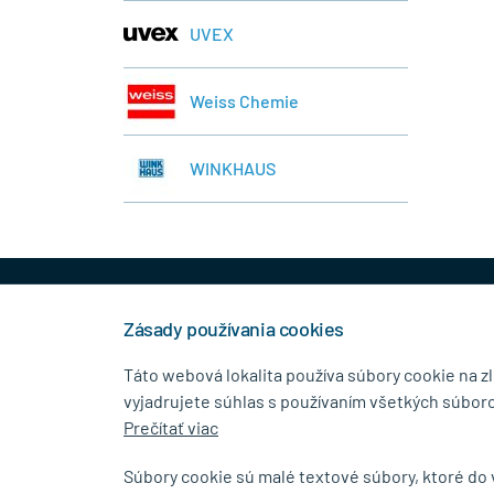
UVEX
Weiss Chemie
WINKHAUS
+421 944 458 929
info
Zásady používania cookies
Táto webová lokalita používa súbory cookie na z
vyjadrujete súhlas s používaním všetkých súboro
KONTAKTNÉ ÚDAJE
MENU
Prečítať viac
MB.Kovanie
O Spolo
Súbory cookie sú malé textové súbory, ktoré do
Pavla Horova 1/23, 080 01