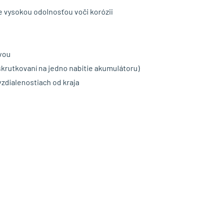
 vysokou odolnosťou voči korózii
vou
skrutkovaní na jedno nabitie akumulátoru)
vzdialenostiach od kraja