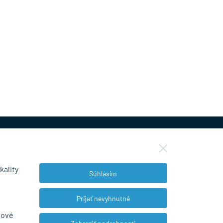
kality
Súhlasím
NEWSLETTER
Prijať nevyhnutné
bové