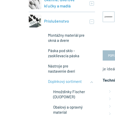
kľučky a madlá
Príslušenstvo
Montážny materiál pre
okná a dvere
Páska pod sklo -
zasklievacia páska
POPI
Nástroje pre
je ideá
nastavenie dverí
Techni
Doplnkový sortiment
Hmoždinky Fischer
(DUOPOWER)
Obalový a opravný
materiál