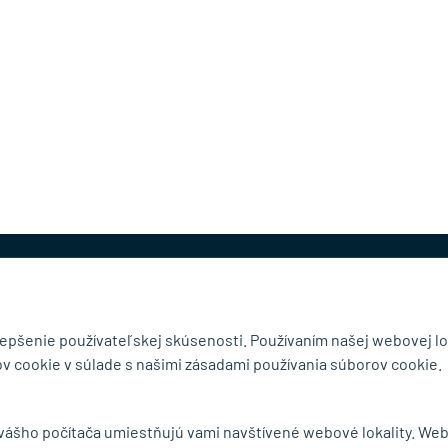
@mb-kovanie.sk
lepšenie používateľskej skúsenosti. Používaním našej webovej lo
v cookie v súlade s našimi zásadami používania súborov cookie.
čnosti
Doručenie a osobný odber
 vášho počítača umiestňujú vami navštívené webové lokality. We