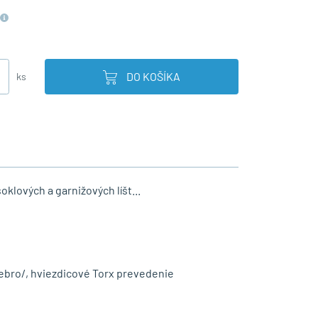
DO KOŠÍKA
ks
oklových a garnižových líšt...
ebro/, hviezdicové Torx prevedenie