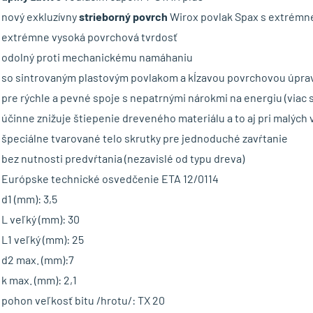
nový exkluzívny
strieborný povrch
Wirox povlak Spax s extrémne
extrémne vysoká povrchová tvrdosť
odolný proti mechanickému namáhaniu
so sintrovaným plastovým povlakom a kĺzavou povrchovou úpra
pre rýchle a pevné spoje s nepatrnými nárokmi na energiu (viac 
účinne znižuje štiepenie dreveného materiálu a to aj pri malých 
špeciálne tvarované telo skrutky pre jednoduché zavŕtanie
bez nutnosti predvŕtania (nezavislé od typu dreva)
Európske technické osvedčenie ETA 12/0114
d1 (mm): 3,5
L veľký (mm): 30
L1 veľký (mm): 25
d2 max. (mm):7
k max. (mm): 2,1
pohon veľkosť bitu /hrotu/: TX 20