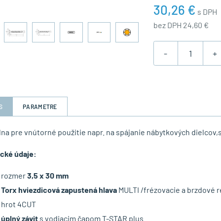
30,26 €
s DPH
bez DPH 24,60 €
-
+
S
PARAMETRE
lna pre vnútorné použitie napr. na spájanie nábytkových dielcov,s
cké údaje:
rozmer
3,5 x 30 mm
Torx hviezdicová zapustená hlava
MULTI /frézovacie a brzdové r
hrot 4CUT
úplný závit
s vodiacim čapom T-STAR plus