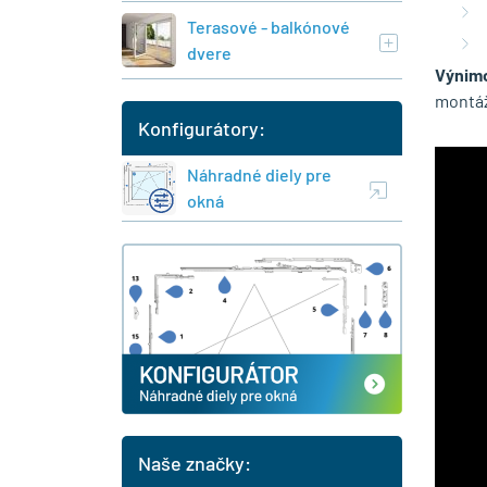
Terasové - balkónové
dvere
Výnim
montáž
Konfigurátory:
Náhradné diely pre
okná
Naše značky: