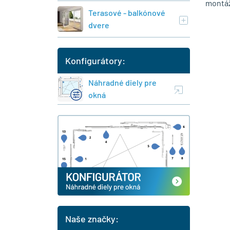
montáž
Terasové - balkónové
dvere
Konfigurátory:
Náhradné diely pre
okná
Naše značky: