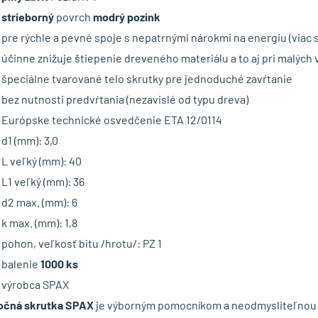
strieborný
povrch
modrý pozink
pre rýchle a pevné spoje s nepatrnými nárokmi na energiu (viac 
účinne znižuje štiepenie dreveného materiálu a to aj pri malých 
špeciálne tvarované telo skrutky pre jednoduché zavŕtanie
bez nutnosti predvŕtania (nezavislé od typu dreva)
Európske technické osvedčenie ETA 12/0114
d1 (mm): 3,0
L veľký (mm): 40
L1 veľký (mm): 36
d2 max. (mm): 6
k max. (mm): 1,8
pohon, veľkosť bitu /hrotu/: PZ 1
balenie
1000 ks
výrobca SPAX
očná skrutka SPAX
je výborným pomocníkom a neodmysliteľnou 