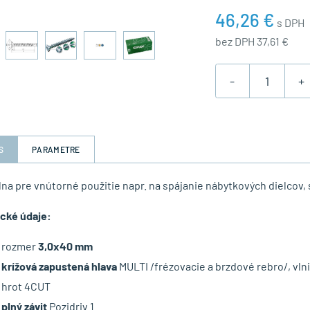
46,26 €
s DPH
bez DPH 37,61 €
-
+
S
PARAMETRE
lna pre vnútorné použitie napr. na spájanie nábytkových dielcov, s
cké údaje:
rozmer
3,0x40 mm
krížová zapustená hlava
MULTI /frézovacie a brzdové rebro/, vlni
hrot 4CUT
plný závit
Pozidriv 1