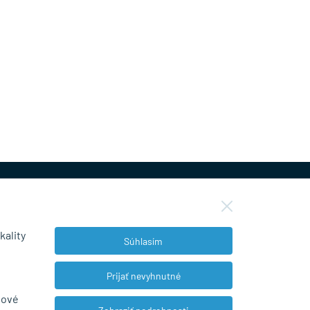
kality
Súhlasím
NEWSLETTER
Prijať nevyhnutné
bové