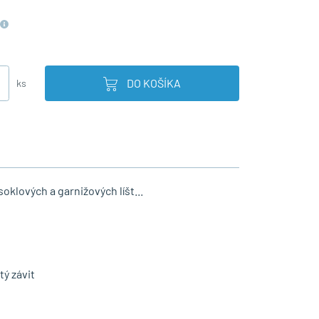
DO KOŠÍKA
ks
oklových a garnižových líšt...
tý závit