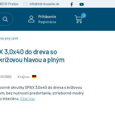
080 01 Prešov
info@mb-kovanie.sk
0
Prihlásenie
Registrácia
va plný závit
X 3,0x40 do dreva so
rížovou hlavou a plným
0003882
Krajina:
borné skrutky SPAX 3,0x40 do dreva s krížovou
om, bez nutnosti predvŕtania, strieborné modrý
o interiéru.
Čítať viac