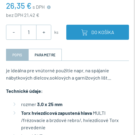
26,35 €
s DPH
bez DPH 21,42 €
-
+
DO KOŠÍKA
ks
POPIS
PARAMETRE
je ideálna pre vnútorné použitie napr. na spájanie
nábytkových dielcov,soklových a garnižových líšt...
Technické údaje:
rozmer
3,0 x 25 mm
Torx hviezdicová zapustená hlava
MULTI
/frézovacie a brzdové rebro/, hviezdicové Torx
prevedenie