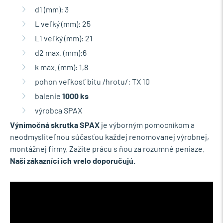
d1 (mm): 3
L veľký (mm): 25
L1 veľký (mm): 21
d2 max. (mm):6
k max. (mm): 1,8
pohon veľkosť bitu /hrotu/: TX 10
balenie
1000 ks
výrobca SPAX
Výnimočná skrutka SPAX
je výborným pomocníkom a
neodmysliteľnou súčasťou každej renomovanej výrobnej,
montážnej firmy. Zažite prácu s ňou za rozumné peniaze.
Naši zákazníci ich vrelo doporučujú.