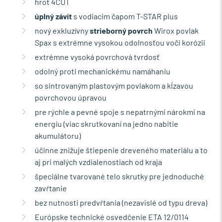
hrot 4CUT
úplný závit
s vodiacim čapom T-STAR plus
nový exkluzívny
strieborný povrch
Wirox povlak
Spax s extrémne vysokou odolnosťou voči korózii
extrémne vysoká povrchová tvrdosť
odolný proti mechanickému namáhaniu
so sintrovaným plastovým povlakom a kĺzavou
povrchovou úpravou
pre rýchle a pevné spoje s nepatrnými nárokmi na
energiu (viac skrutkovaní na jedno nabitie
akumulátoru)
účinne znižuje štiepenie dreveného materiálu a to
aj pri malých vzdialenostiach od kraja
špeciálne tvarované telo skrutky pre jednoduché
zavŕtanie
bez nutnosti predvŕtania (nezavislé od typu dreva)
Európske technické osvedčenie ETA 12/0114