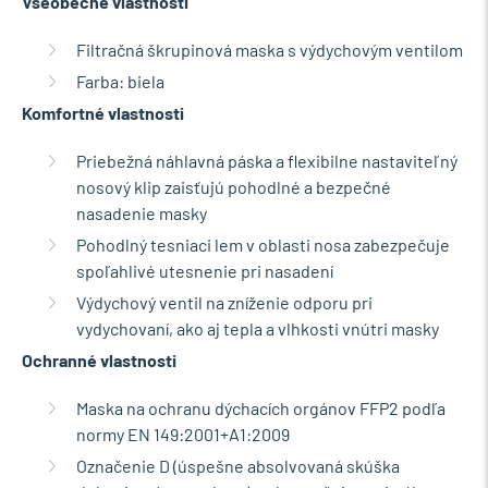
Všeobecné vlastnosti
Filtračná škrupinová maska s výdychovým ventilom
Farba: biela
Komfortné vlastnosti
Priebežná náhlavná páska a flexibilne nastaviteľný
nosový klip zaisťujú pohodlné a bezpečné
nasadenie masky
Pohodlný tesniaci lem v oblasti nosa zabezpečuje
spoľahlivé utesnenie pri nasadení
Výdychový ventil na zníženie odporu pri
vydychovaní, ako aj tepla a vlhkosti vnútri masky
Ochranné vlastnosti
Maska na ochranu dýchacích orgánov FFP2 podľa
normy EN 149:2001+A1:2009
Označenie D (úspešne absolvovaná skúška