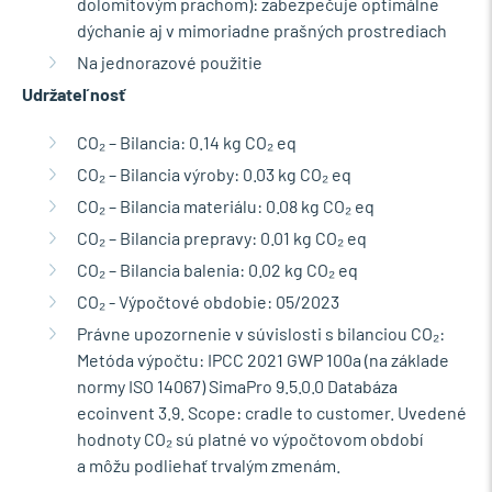
dolomitovým prachom): zabezpečuje optimálne
dýchanie aj v mimoriadne prašných prostrediach
Na jednorazové použitie
Udržateľnosť
CO₂ – Bilancia: 0.14 kg CO₂ eq
CO₂ – Bilancia výroby: 0.03 kg CO₂ eq
CO₂ – Bilancia materiálu: 0.08 kg CO₂ eq
CO₂ – Bilancia prepravy: 0.01 kg CO₂ eq
CO₂ – Bilancia balenia: 0.02 kg CO₂ eq
CO₂ - Výpočtové obdobie: 05/2023
Právne upozornenie v súvislosti s bilanciou CO₂:
Metóda výpočtu: IPCC 2021 GWP 100a (na základe
normy ISO 14067) SimaPro 9.5.0.0 Databáza
ecoinvent 3.9. Scope: cradle to customer. Uvedené
hodnoty CO₂ sú platné vo výpočtovom období
a môžu podliehať trvalým zmenám.