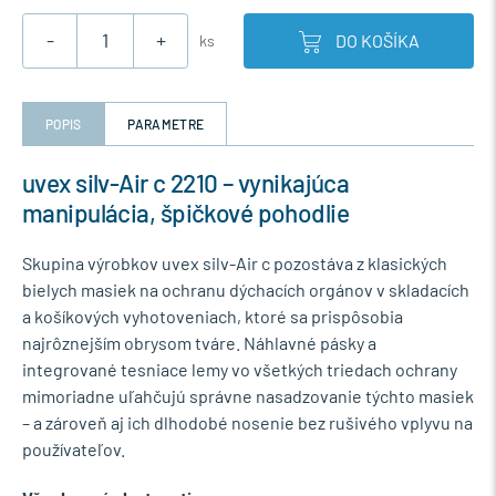
-
+
DO KOŠÍKA
ks
POPIS
PARAMETRE
uvex silv-Air c 2210 – vynikajúca
manipulácia, špičkové pohodlie
Skupina výrobkov uvex silv-Air c pozostáva z klasických
bielych masiek na ochranu dýchacích orgánov v skladacích
a košíkových vyhotoveniach, ktoré sa prispôsobia
najrôznejším obrysom tváre. Náhlavné pásky a
integrované tesniace lemy vo všetkých triedach ochrany
mimoriadne uľahčujú správne nasadzovanie týchto masiek
– a zároveň aj ich dlhodobé nosenie bez rušivého vplyvu na
používateľov.