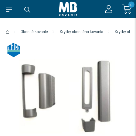
0
Okenné kovanie
Krytky okenného kovania
Krytky oke