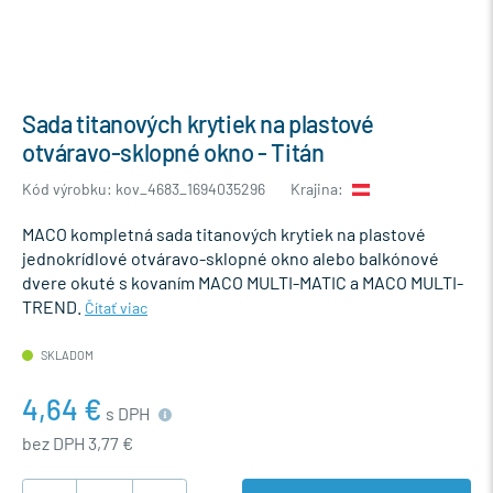
Sada titanových krytiek na plastové
otváravo-sklopné okno - Titán
Kód výrobku: kov_4683_1694035296
Krajina:
MACO kompletná sada titanových krytiek na plastové
jednokrídlové otváravo-sklopné okno alebo balkónové
dvere okuté s kovaním MACO MULTI-MATIC a MACO MULTI-
TREND.
Čítať viac
SKLADOM
4,64 €
s DPH
bez DPH 3,77 €