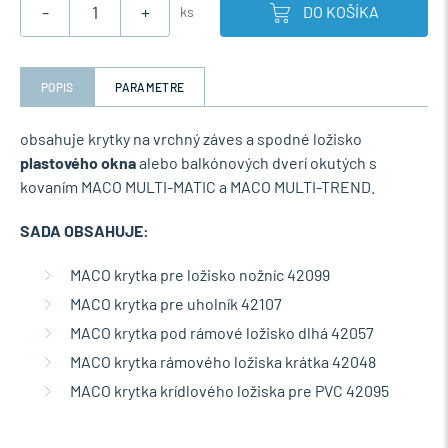
-
+
DO KOŠÍKA
ks
POPIS
PARAMETRE
obsahuje krytky na vrchný záves a spodné ložisko
plastového okna
alebo balkónových dverí okutých s
kovaním MACO MULTI-MATIC a MACO MULTI-TREND.
SADA OBSAHUJE:
MACO krytka pre ložisko nožníc 42099
MACO krytka pre uholník 42107
MACO krytka pod rámové ložisko dlhá 42057
MACO krytka rámového ložiska krátka 42048
MACO krytka krídlového ložiska pre PVC 42095