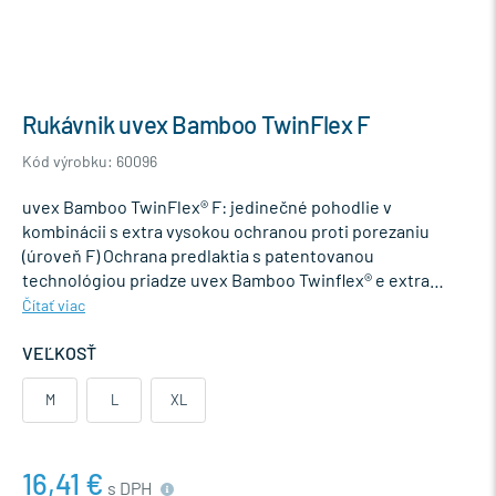
Rukávnik uvex Bamboo TwinFlex F
Kód výrobku: 60096
uvex Bamboo TwinFlex® F: jedinečné pohodlie v
kombinácii s extra vysokou ochranou proti porezaniu
(úroveň F) Ochrana predlaktia s patentovanou
technológiou priadze uvex Bamboo Twinflex® e extra…
Čítať viac
VEĽKOSŤ
M
L
XL
16,41 €
s DPH