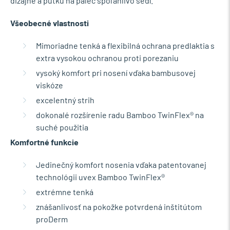
dizajne a pútku na palec spoľahlivo sedí.
Všeobecné vlastnosti
Mimoriadne tenká a flexibilná ochrana predlaktia s
extra vysokou ochranou proti porezaniu
vysoký komfort pri nosení vďaka bambusovej
viskóze
excelentný strih
dokonalé rozšírenie radu Bamboo TwinFlex® na
suché použitia
Komfortné funkcie
Jedinečný komfort nosenia vďaka patentovanej
technológii uvex Bamboo TwinFlex®
extrémne tenká
znášanlivosť na pokožke potvrdená inštitútom
proDerm