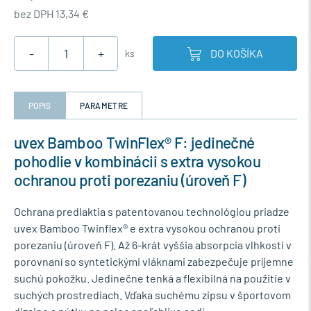
bez DPH 13,34 €
-
+
DO KOŠÍKA
ks
POPIS
PARAMETRE
uvex Bamboo TwinFlex® F: jedinečné
pohodlie v kombinácii s extra vysokou
ochranou proti porezaniu (úroveň F)
Ochrana predlaktia s patentovanou technológiou priadze
uvex Bamboo Twinflex® e extra vysokou ochranou proti
porezaniu (úroveň F). Až 6-krát vyššia absorpcia vlhkosti v
porovnaní so syntetickými vláknami zabezpečuje príjemne
suchú pokožku. Jedinečne tenká a flexibilná na použitie v
suchých prostrediach. Vďaka suchému zipsu v športovom