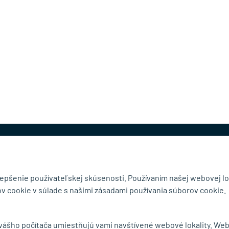
@mb-kovanie.sk
lepšenie používateľskej skúsenosti. Používaním našej webovej lo
v cookie v súlade s našimi zásadami používania súborov cookie.
čnosti
Doručenie a osobný odber
 vášho počítača umiestňujú vami navštívené webové lokality. We