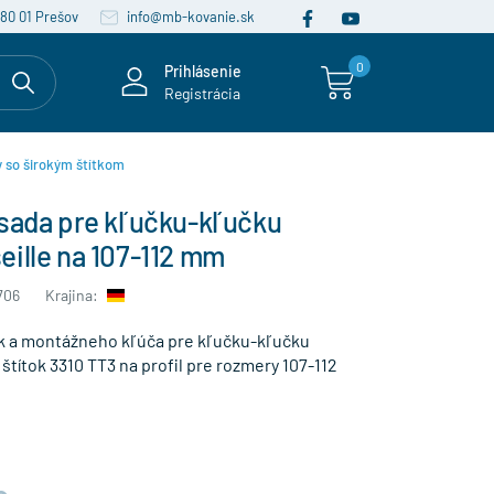
080 01 Prešov
info@mb-kovanie.sk
0
Prihlásenie
Registrácia
 so širokým štítkom
 sada pre kľučku-kľučku
ille na 107-112 mm
706
Krajina:
ek a montážneho kľúča pre kľučku-kľučku
štítok 3310 TT3 na profil pre rozmery 107-112