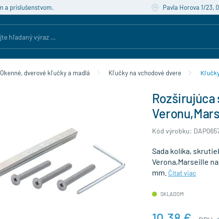
m a príslušenstvom.
Pavla Horova 1/23, 
Okenné, dverové kľučky a madlá
Kľučky na vchodové dvere
Kľučky
Rozširujúca
Veronu,Marse
Kód výrobku: DAP065
Sada kolíka, skruti
Verona,Marseille na 
mm.
Čítať viac
SKLADOM
10,38 €