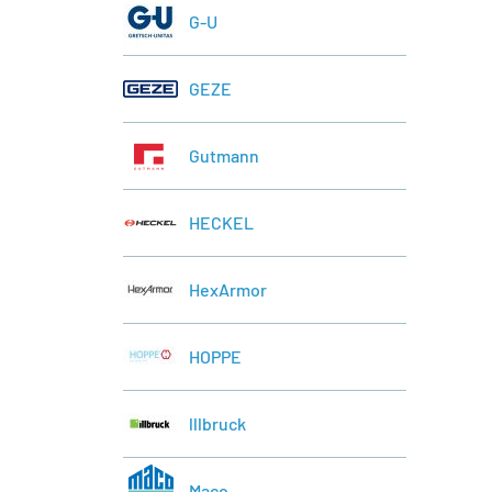
G-U
GEZE
Gutmann
HECKEL
HexArmor
HOPPE
lllbruck
Maco