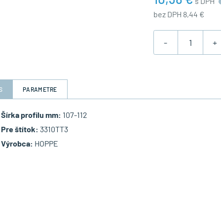
s DPH
bez DPH 8,44 €
-
+
S
PARAMETRE
Šírka profilu mm:
107-112
Pre štítok:
3310TT3
Výrobca:
HOPPE