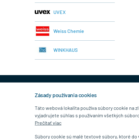
UVEX
Weiss Chemie
WINKHAUS
+421 944 458 929
info
Zásady používania cookies
Táto webová lokalita používa súbory cookie na z
vyjadrujete súhlas s používaním všetkých súboro
KONTAKTNÉ ÚDAJE
MENU
Prečítať viac
MB.Kovanie
O Spolo
Súbory cookie sú malé textové súbory, ktoré do