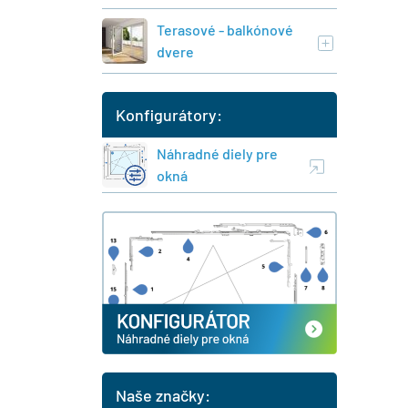
Terasové - balkónové
dvere
Konfigurátory:
Náhradné diely pre
okná
Naše značky: