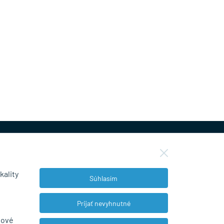
kality
Súhlasím
NEWSLETTER
Prijať nevyhnutné
bové