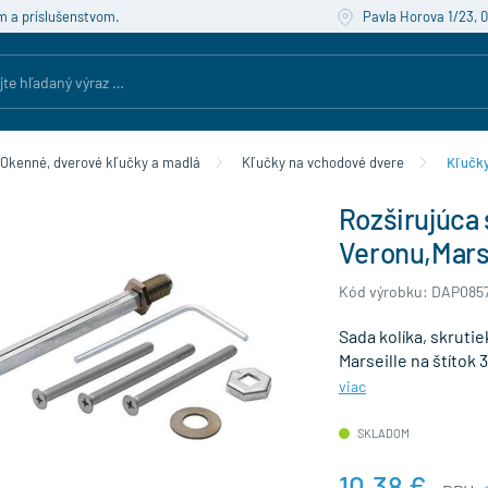
m a príslušenstvom.
Pavla Horova 1/23, 
Okenné, dverové kľučky a madlá
Kľučky na vchodové dvere
Kľučky
Rozširujúca
Veronu,Marse
Kód výrobku: DAP085
Sada kolíka, skruti
Marseille na štítok
viac
SKLADOM
10,38 €