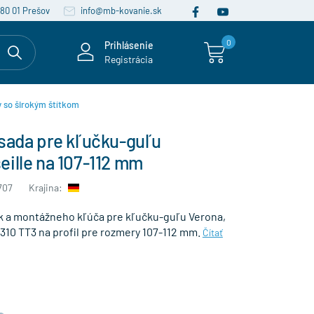
080 01 Prešov
info@mb-kovanie.sk
0
Prihlásenie
Registrácia
 so širokým štítkom
 sada pre kľučku-guľu
ille na 107-112 mm
707
Krajina:
ek a montážneho kľúča pre kľučku-guľu Verona,
 3310 TT3 na profil pre rozmery 107-112 mm.
Čítať