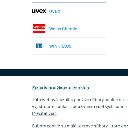
UVEX
Weiss Chemie
WINKHAUS
+421 944 458 929
info
Zásady používania cookies
Táto webová lokalita používa súbory cookie na z
vyjadrujete súhlas s používaním všetkých súboro
KONTAKTNÉ ÚDAJE
MENU
Prečítať viac
MB.Kovanie
O Spolo
Súbory cookie sú malé textové súbory, ktoré do