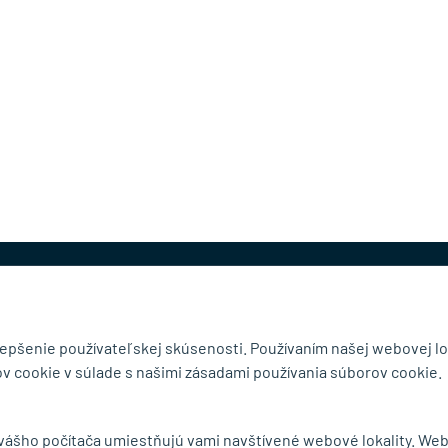
@mb-kovanie.sk
lepšenie používateľskej skúsenosti. Používaním našej webovej lo
v cookie v súlade s našimi zásadami používania súborov cookie.
čnosti
Doručenie a osobný odber
 vášho počítača umiestňujú vami navštívené webové lokality. We