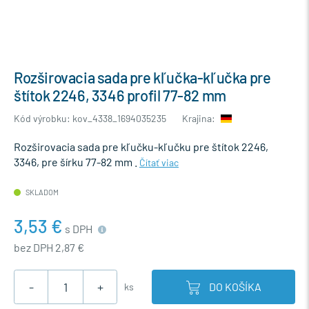
Rozširovacia sada pre kľučka-kľučka pre
štítok 2246, 3346 profil 77-82 mm
Kód výrobku: kov_4338_1694035235
Krajina:
Rozširovacia sada pre kľučku-kľučku pre štítok 2246,
3346, pre šírku 77-82 mm .
Čítať viac
SKLADOM
3,53 €
s DPH
bez DPH 2,87 €
-
+
DO KOŠÍKA
ks