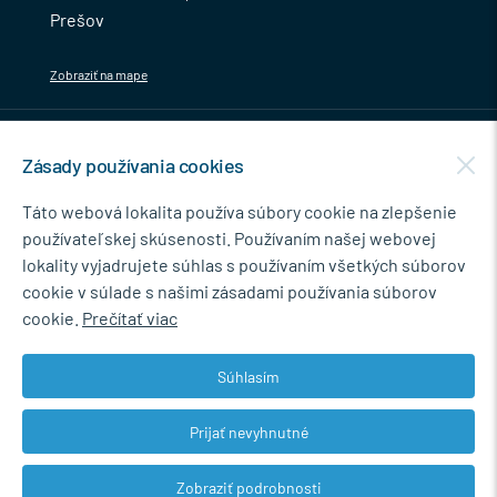
Prešov
Zobraziť na mape
MENU
Zásady používania cookies
NEWSLETTER
Táto webová lokalita používa súbory cookie na zlepšenie
používateľskej skúsenosti. Používaním našej webovej
lokality vyjadrujete súhlas s používaním všetkých súborov
cookie v súlade s našimi zásadami používania súborov
Súhlasím so spracovaním osobných údajov pre marketingové účely.
cookie.
Prečítať viac
Zásady ochrany osobných údajov
.
Súhlasím
Prijať nevyhnutné
© 2026 Marián Kokoška - MB.Kovanie
Zobraziť podrobnosti
Web dizajn: MARLOW DESIGN