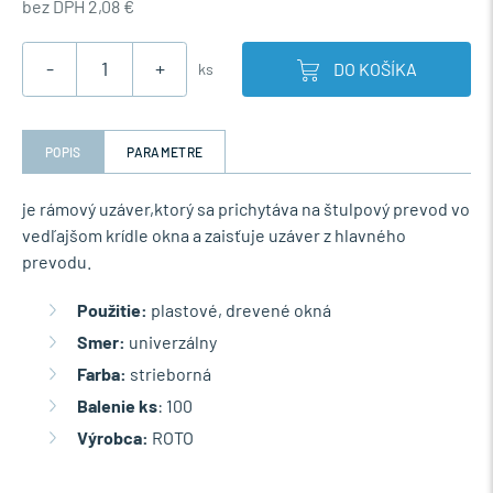
bez DPH 2,08 €
-
+
DO KOŠÍKA
ks
POPIS
PARAMETRE
je rámový uzáver,ktorý sa prichytáva na štulpový prevod vo
vedľajšom krídle okna a zaisťuje uzáver z hlavného
prevodu.
Použitie:
plastové, drevené okná
Smer:
univerzálny
Farba:
strieborná
Balenie ks
: 100
Výrobca:
ROTO