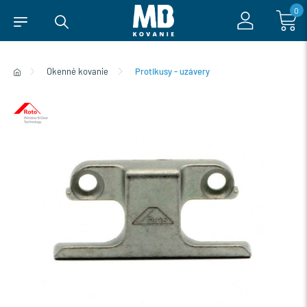
0
Okenné kovanie
Protikusy - uzávery