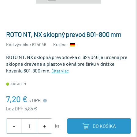
ROTO NT, NX sklopný prevod 601-800 mm
Kód výrobku: 624046
Krajina:
ROTO NT, NX sklopná prevodovka č. 624046 je určená pre
sklopné drevené a plastové okná pre šírku v drážke
kovania 601-800 mm.
Čítať viac
SKLADOM
7,20 €
s DPH
bez DPH 5,85 €
-
+
DO KOŠÍKA
ks