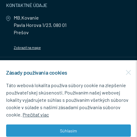
KONTAKTNÉ ÚDAJE
MB.Kovanie
Pavla Horova 1/23, 080 01
Prešov
Zobraziť na mape
MENU
Zásady používania cookies
NEWSLETTER
Táto webová lokalita používa súbory cookie na zlepšenie
používateľskej skúsenosti. Používaním našej webovej
lokality vyjadrujete súhlas s používaním všetkých súborov
cookie v súlade s našimi zásadami používania súborov
Súhlasím so spracovaním osobných údajov pre marketingové účely.
cookie.
Prečítať viac
Zásady ochrany osobných údajov
.
Súhlasím