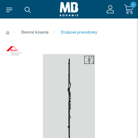
0
Okenné kovanie
Štulpové prevodovky