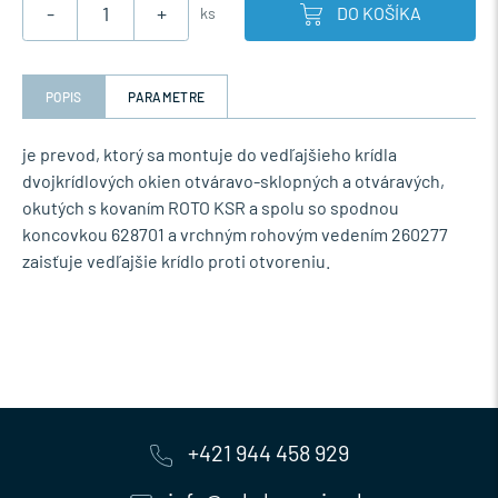
-
+
DO KOŠÍKA
ks
POPIS
PARAMETRE
je prevod, ktorý sa montuje do vedľajšieho krídla
dvojkrídlových okien otváravo-sklopných a otváravých,
okutých s kovaním ROTO KSR a spolu so spodnou
koncovkou 628701 a vrchným rohovým vedením 260277
zaisťuje vedľajšie krídlo proti otvoreniu.
+421 944 458 929