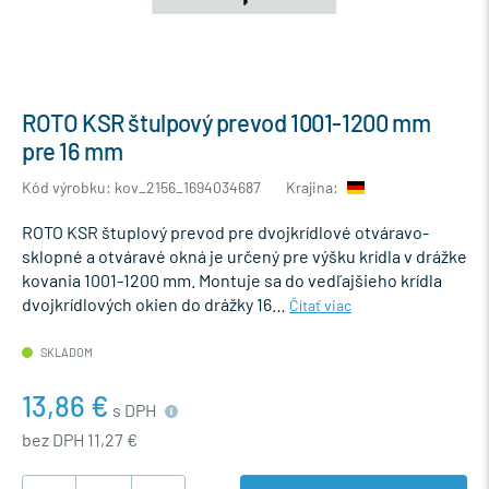
ROTO KSR štulpový prevod 1001-1200 mm
pre 16 mm
Kód výrobku: kov_2156_1694034687
Krajina:
ROTO KSR štuplový prevod pre dvojkrídlové otváravo-
sklopné a otváravé okná je určený pre výšku krídla v drážke
kovania 1001-1200 mm. Montuje sa do vedľajšieho krídla
dvojkrídlových okien do drážky 16…
Čítať viac
SKLADOM
13,86 €
s DPH
bez DPH 11,27 €