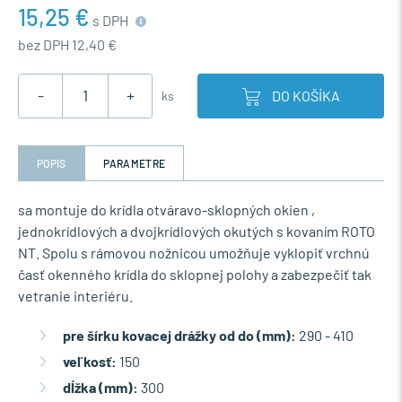
15,25 €
s DPH
bez DPH 12,40 €
-
+
DO KOŠÍKA
ks
POPIS
PARAMETRE
sa montuje do krídla otváravo-sklopných okien ,
jednokrídlových a dvojkrídlových okutých s kovaním ROTO
NT. Spolu s rámovou nožnicou umožňuje vyklopiť vrchnú
časť okenného krídla do sklopnej polohy a zabezpečiť tak
vetranie interiéru.
pre šírku kovacej drážky od do (mm):
290 - 410
veľkosť:
150
dĺžka (mm):
300