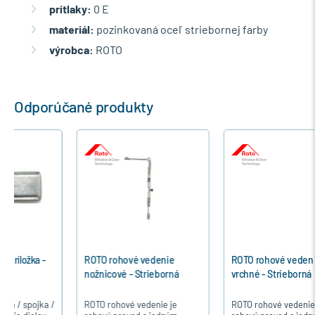
prítlaky:
0 E
materiál:
pozinkovaná oceľ striebornej farby
výrobca:
ROTO
Odporúčané produkty
ROTO rohové vedenie
ROTO rohové vedenie
nožnicové - Strieborná
vrchné - Strieborná
ROTO rohové vedenie je
ROTO rohové vedenieje