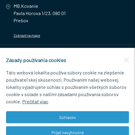
MB.Kovanie
Pavla Horova 1/23, 080 01
Prešov
Zobraziť na mape
MENU
Zásady používania cookies
NEWSLETTER
Táto webová lokalita používa súbory cookie na zlepšenie
používateľskej skúsenosti. Používaním našej webovej
lokality vyjadrujete súhlas s používaním všetkých súborov
cookie v súlade s našimi zásadami používania súborov
Súhlasím so spracovaním osobných údajov pre marketingové účely.
cookie.
Prečítať viac
Zásady ochrany osobných údajov
.
Súhlasím
Prijať nevyhnutné