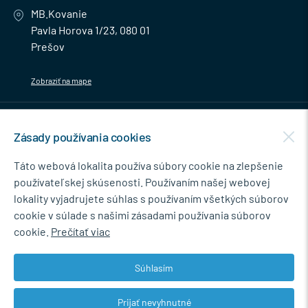
MB.Kovanie
Pavla Horova 1/23, 080 01
Prešov
Zobraziť na mape
MENU
Zásady používania cookies
NEWSLETTER
Táto webová lokalita používa súbory cookie na zlepšenie
používateľskej skúsenosti. Používaním našej webovej
lokality vyjadrujete súhlas s používaním všetkých súborov
cookie v súlade s našimi zásadami používania súborov
Súhlasím so spracovaním osobných údajov pre marketingové účely.
cookie.
Prečítať viac
Zásady ochrany osobných údajov
.
Súhlasím
Prijať nevyhnutné