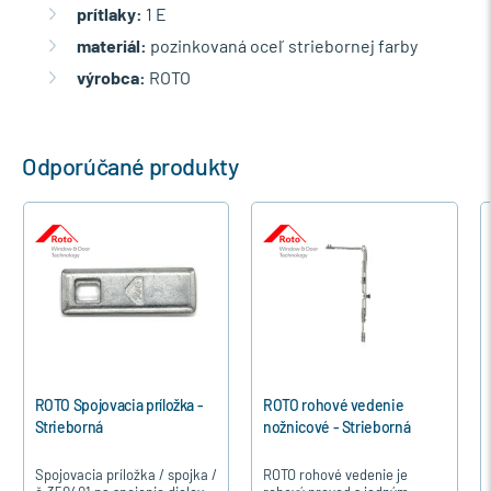
prítlaky:
1 E
materiál:
pozinkovaná oceľ striebornej farby
výrobca:
ROTO
Odporúčané produkty
ROTO Spojovacia príložka -
ROTO rohové vedenie
Strieborná
nožnicové - Strieborná
Spojovacia príložka / spojka /
ROTO rohové vedenie je