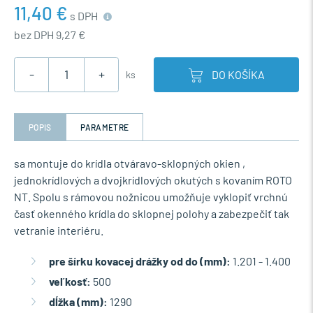
11,40 €
s DPH
bez DPH 9,27 €
-
+
DO KOŠÍKA
ks
POPIS
PARAMETRE
sa montuje do krídla otváravo-sklopných okien ,
jednokrídlových a dvojkrídlových okutých s kovaním ROTO
NT. Spolu s rámovou nožnicou umožňuje vyklopiť vrchnú
časť okenného krídla do sklopnej polohy a zabezpečiť tak
vetranie interiéru.
pre šírku kovacej drážky od do (mm):
1.201 - 1.400
veľkosť:
500
dĺžka (mm):
1290