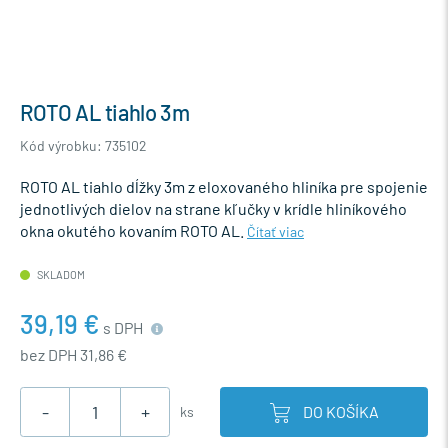
ROTO AL tiahlo 3m
Kód výrobku: 735102
ROTO AL tiahlo dĺžky 3m z eloxovaného hliníka pre spojenie
jednotlivých dielov na strane kľučky v krídle hliníkového
okna okutého kovaním ROTO AL.
Čítať viac
SKLADOM
39,19 €
s DPH
bez DPH 31,86 €
-
+
DO KOŠÍKA
ks