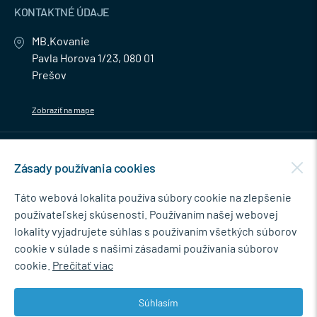
KONTAKTNÉ ÚDAJE
MB.Kovanie
Pavla Horova 1/23, 080 01
Prešov
Zobraziť na mape
MENU
Zásady používania cookies
NEWSLETTER
Táto webová lokalita používa súbory cookie na zlepšenie
používateľskej skúsenosti. Používaním našej webovej
lokality vyjadrujete súhlas s používaním všetkých súborov
cookie v súlade s našimi zásadami používania súborov
Súhlasím so spracovaním osobných údajov pre marketingové účely.
cookie.
Prečítať viac
Zásady ochrany osobných údajov
.
Súhlasím