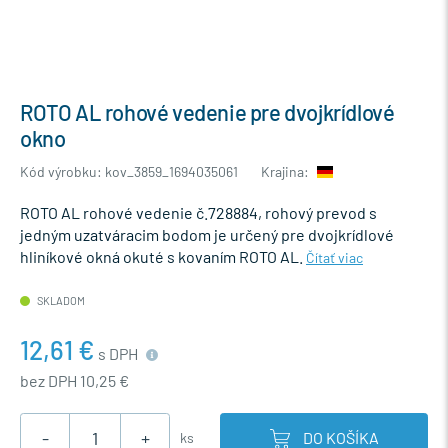
ROTO AL rohové vedenie pre dvojkrídlové
okno
Kód výrobku: kov_3859_1694035061
Krajina:
ROTO AL rohové vedenie č.728884, rohový prevod s
jedným uzatváracim bodom je určený pre dvojkrídlové
hliníkové okná okuté s kovaním ROTO AL.
Čítať viac
SKLADOM
12,61 €
s DPH
bez DPH 10,25 €
-
+
DO KOŠÍKA
ks