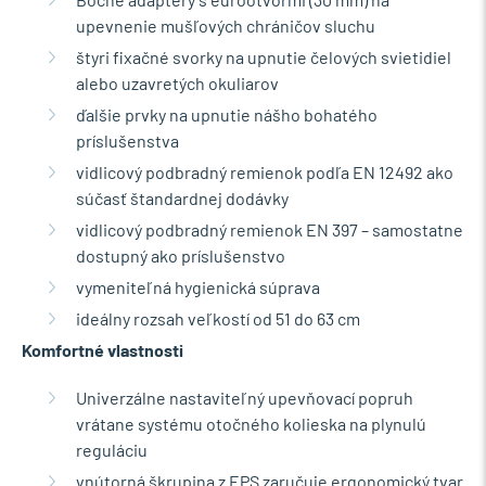
upevnenie mušľových chráničov sluchu
štyri fixačné svorky na upnutie čelových svietidiel
alebo uzavretých okuliarov
ďalšie prvky na upnutie nášho bohatého
príslušenstva
vidlicový podbradný remienok podľa EN 12492 ako
súčasť štandardnej dodávky
vidlicový podbradný remienok EN 397 – samostatne
dostupný ako príslušenstvo
vymeniteľná hygienická súprava
ideálny rozsah veľkostí od 51 do 63 cm
Komfortné vlastnosti
Univerzálne nastaviteľný upevňovací popruh
vrátane systému otočného kolieska na plynulú
reguláciu
vnútorná škrupina z EPS zaručuje ergonomický tvar