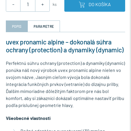
-
+
DO KOŠÍKA
ks
POPIS
PARAMETRE
uvex pronamic alpine – dokonalá súhra
ochrany (protection) a dynamiky (dynamic)
Perfektnú súhru ochrany (protection) a dynamiky (dynamic)
ponúka náš nový výrobok uvex pronamic alpine nielen vo
svojom názve. Jasným cieľom vývoja bola dokonalá
integrácia funkčných prvkov (vetranie) do dizajnu prilby.
Ďalším mimoriadne dôležitým faktorom pre nás bol
komfort, aby si zákazníci dokázali optimálne nastaviť prilbu
podľa príslušnej geometrie hlavy.
Všeobecné vlastnosti
Bočné adaptéry s eurootvormi (30 mm) na