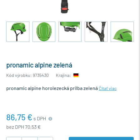
pronamic alpine zelená
Kód výrobku: 9735430
Krajina:
pronamic alpine horolezecká prilba zelená
Čítať viac
86,75 €
s DPH
bez DPH 70,53 €