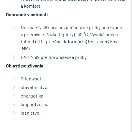
a komfort
Ochranné vlastnosti
Norma EN 397 pre bezpečnostné prilby používané
v priemysle: Nízke teploty (–30 °C) Vysoká bočná
tuhosť (LD – priečna deformácia) Roztavený kov
(MM)
EN 12492 pre horolezecké prilby
Oblasti používania
Priemysel
stavebníctvo
energetika
krajinotvorba
lesníctvo