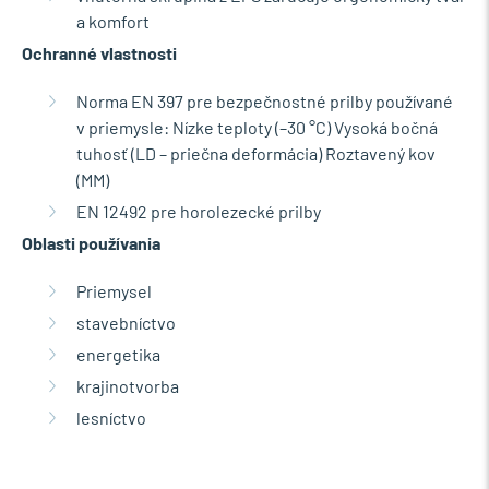
a komfort
Ochranné vlastnosti
Norma EN 397 pre bezpečnostné prilby používané
v priemysle: Nízke teploty (–30 °C) Vysoká bočná
tuhosť (LD – priečna deformácia) Roztavený kov
(MM)
EN 12492 pre horolezecké prilby
Oblasti používania
Priemysel
stavebníctvo
energetika
krajinotvorba
lesníctvo