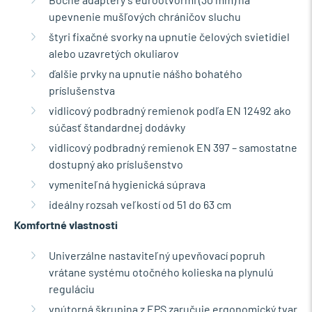
upevnenie mušľových chráničov sluchu
štyri fixačné svorky na upnutie čelových svietidiel
alebo uzavretých okuliarov
ďalšie prvky na upnutie nášho bohatého
príslušenstva
vidlicový podbradný remienok podľa EN 12492 ako
súčasť štandardnej dodávky
vidlicový podbradný remienok EN 397 – samostatne
dostupný ako príslušenstvo
vymeniteľná hygienická súprava
ideálny rozsah veľkostí od 51 do 63 cm
Komfortné vlastnosti
Univerzálne nastaviteľný upevňovací popruh
vrátane systému otočného kolieska na plynulú
reguláciu
vnútorná škrupina z EPS zaručuje ergonomický tvar