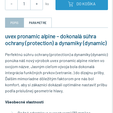
-
+
DO KOŠÍKA
ks
POPIS
PARAMETRE
uvex pronamic alpine – dokonalá súhra
ochrany (protection) a dynamiky (dynamic)
Perfektnú súhru ochrany (protection) a dynamiky (dynamic)
ponúka náš nový výrobok uvex pronamic alpine nielen vo
svojom názve. Jasným cieľom vývoja bola dokonalá
integrácia funkčných prvkov (vetranie, ) do dizajnu prilby.
Ďalším mimoriadne dôležitým faktorom pre nás bol
komfort, aby si zákazníci dokázali optimálne nastaviť prilbu
podľa príslušnej geometrie hlavy.
Všeobecné vlastnosti
Bočné adaptéry s eurootvormi (30 mm) na