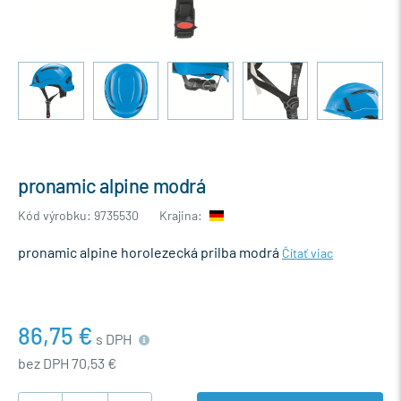
pronamic alpine modrá
Kód výrobku: 9735530
Krajina:
pronamic alpine horolezecká prilba modrá
Čítať viac
86,75 €
s DPH
bez DPH 70,53 €