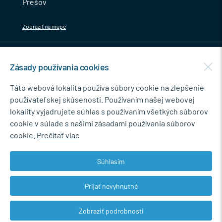
Prešov
Zobraziť na mape
MENU
Zásady používania cookies
NEWSLETTER
Táto webová lokalita používa súbory cookie na zlepšenie
používateľskej skúsenosti. Používaním našej webovej
lokality vyjadrujete súhlas s používaním všetkých súborov
cookie v súlade s našimi zásadami používania súborov
Súhlasím so spracovaním osobných údajov pre marketingové účely.
cookie.
Prečítať viac
Zásady ochrany osobných údajov
.
Súhlasím
Prijať nevyhnutné
© 2026 Marián Kokoška - MB.Kovanie
Zobraziť podrobnosti
Web dizajn: MARLOW DESIGN
Upraviť nastavenia Cookies