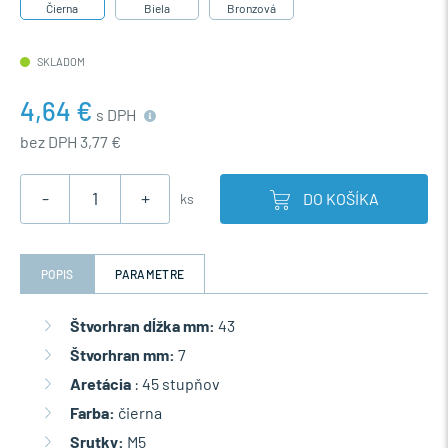
Čierna
Biela
Bronzová
SKLADOM
4,64 €
s DPH
bez DPH 3,77 €
-
+
DO KOŠÍKA
ks
POPIS
PARAMETRE
Štvorhran dĺžka mm:
43
Štvorhran mm:
7
Aretácia
: 45 stupňov
Farba:
čierna
Srutky:
M5