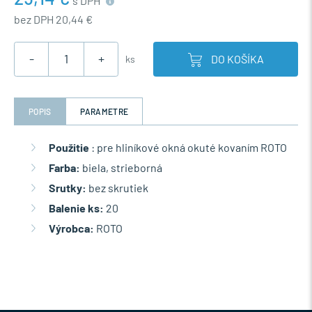
s DPH
bez DPH 20,44 €
-
+
DO KOŠÍKA
ks
POPIS
PARAMETRE
Použitie
: pre hliníkové okná okuté kovaním ROTO
Farba:
biela, strieborná
Srutky:
bez skrutiek
Balenie ks:
20
Výrobca:
ROTO