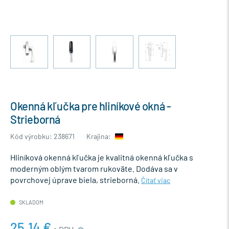
Okenná kľučka pre hliníkové okná -
Strieborná
Kód výrobku: 238671
Krajina:
Hliníková okenná kľučka je kvalitná okenná kľučka s
moderným oblým tvarom rukoväte. Dodáva sa v
povrchovej úprave biela, strieborná.
Čítať viac
SKLADOM
25,14 €