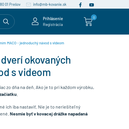
080 01 Prešov
info@mb-kovanie.sk
0
Prihlásenie
Registrácia
aním MACO - jednoduchý návod s videom
 dverí okovaných
od s videom
ac zo dňa na deň. Ako je to pri každom výrobku,
 začiatku
.
né ich iba nastaviť. Nie je to neriešiteľný
tené.
Nesmie byť v kovacej drážke napadaná