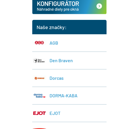
Naše značky:
AGB
Den Braven
Dorcas
DORMA-KABA
EJOT