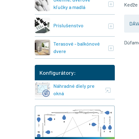
Keďže p
kľučky a madlá
DÁV
Príslušenstvo
Dúfame
Terasové - balkónové
dvere
Konfigurátory:
Náhradné diely pre
okná