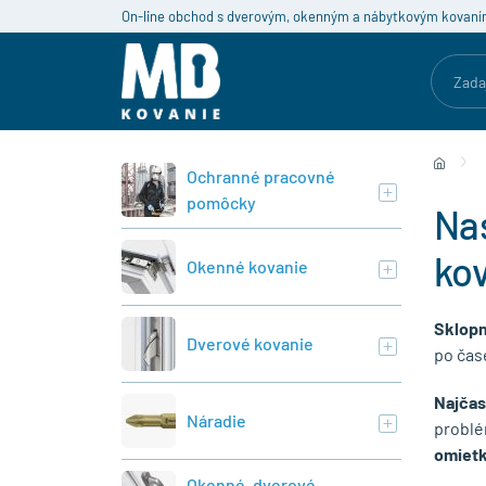
On-line obchod s dverovým, okenným a nábytkovým kovaní
Ochranné pracovné
pomôcky
Nas
ko
Okenné kovanie
Sklopn
Dverové kovanie
po čas
Najčas
Náradie
problé
omietk
Okenné, dverové