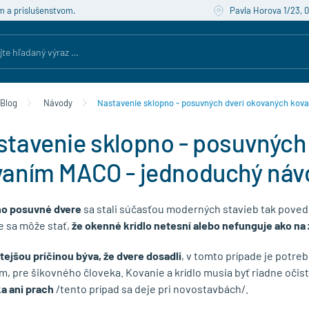
m a príslušenstvom.
Pavla Horova 1/23, 
Blog
Návody
Nastavenie sklopno - posuvných dverí okovaných kov
tavenie sklopno - posuvných
vaním MACO - jednoduchý náv
o posuvné dvere
sa stali súčasťou moderných stavieb tak povedi
e sa môže stať,
že okenné krídlo netesní alebo nefunguje ako na
tejšou príčinou býva, že dvere dosadli
, v tomto prípade je potreb
m, pre šikovného človeka. Kovanie a krídlo musia byť riadne očis
a ani prach
/tento prípad sa deje pri novostavbách/.