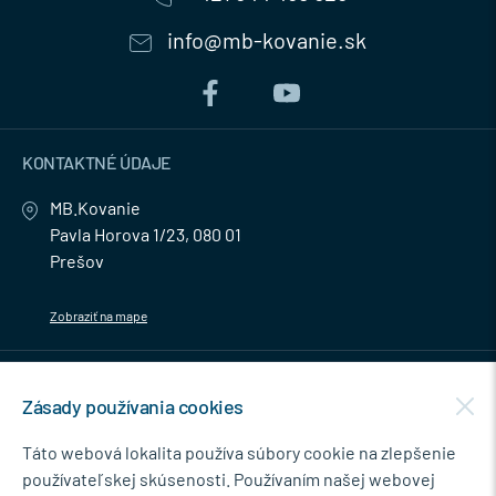
info@mb-kovanie.sk
KONTAKTNÉ ÚDAJE
MB.Kovanie
Pavla Horova 1/23, 080 01
Prešov
Zobraziť na mape
MENU
Zásady používania cookies
NEWSLETTER
Táto webová lokalita používa súbory cookie na zlepšenie
používateľskej skúsenosti. Používaním našej webovej