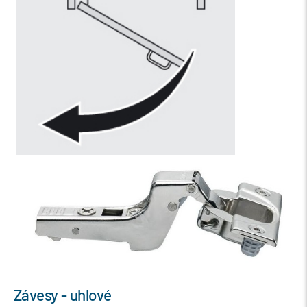
Závesy - uhlové