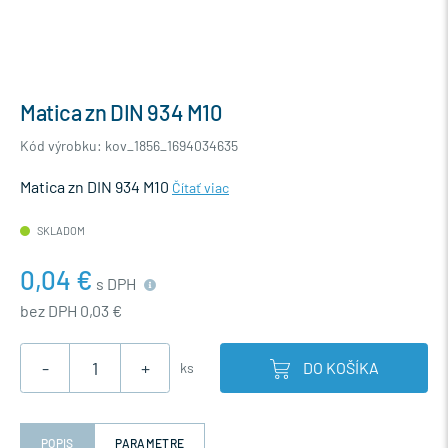
Matica zn DIN 934 M10
Kód výrobku: kov_1856_1694034635
Matica zn DIN 934 M10
Čítať viac
SKLADOM
0,04 €
s DPH
bez DPH 0,03 €
-
+
DO KOŠÍKA
ks
POPIS
PARAMETRE