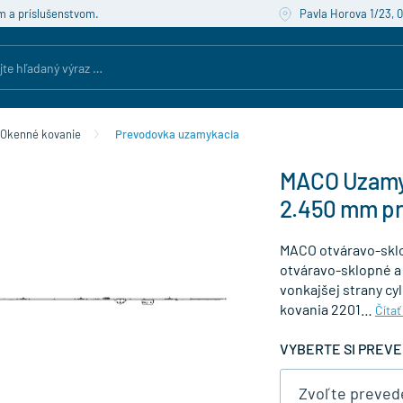
m a príslušenstvom.
Pavla Horova 1/23, 
Okenné kovanie
Prevodovka uzamykacia
MACO Uzamyk
2.450 mm p
MACO otváravo-sklo
otváravo-sklopné a
vonkajšej strany cyl
kovania 2201…
Čítať
VYBERTE SI PREVE