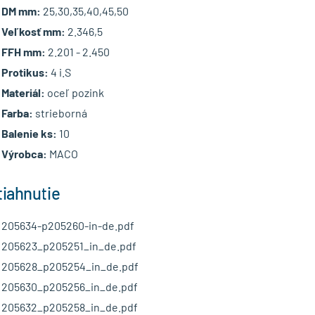
DM mm:
25,30,35,40,45,50
Veľkosť mm:
2.346,5
FFH mm:
2.201 - 2.450
Protikus:
4 i.S
Materiál:
oceľ pozink
Farba:
strieborná
Balenie ks:
10
Výrobca:
MACO
tiahnutie
205634-p205260-in-de.pdf
205623_p205251_in_de.pdf
205628_p205254_in_de.pdf
205630_p205256_in_de.pdf
205632_p205258_in_de.pdf