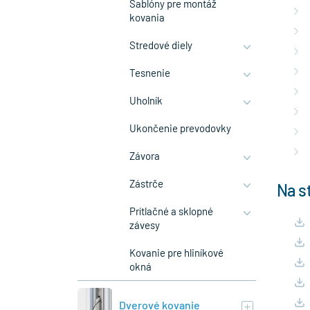
Šablóny pre montáž
kovania
Stredové diely
Tesnenie
Uholník
Ukončenie prevodovky
Závora
Zástrče
Na s
Prítlačné a sklopné
závesy
Kovanie pre hliníkové
okná
Dverové kovanie