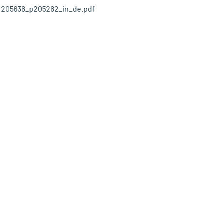
205636_p205262_in_de.pdf