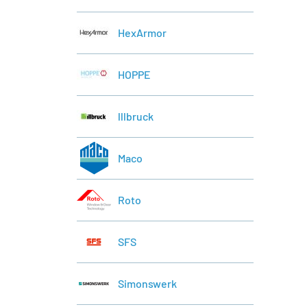
HexArmor
HOPPE
lllbruck
Maco
Roto
SFS
Simonswerk