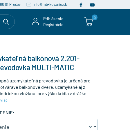
080 01 Prešov
info@mb-kovanie.sk
0
Prihlásenie
Registrácia
ateľná balkónová 2.201-
revodovka MULTI-MATIC
pná uzamykateľná prevodovka je určená pre
 otváravé balkónové dvere, uzamykané aj z
indrickou vložkou, pre výšku krídla v drážke
 viac
DENIE: