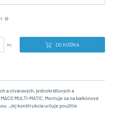
H
DO KOŠÍKA
ks
h a otváravých, jednokrídlových a
ím MACO MULTI-MATIC. Montuje sa na balkónové
ou . Jej konštrukcia určuje použitie