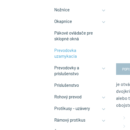
Nožnice
Okapnice
Pákové ovládače pre
sklopné okná
Prevodovka
uzamykacia
Prevodovky a
POPI
príslušenstvo
je otv
Príslušenstvo
dvojkr
Rohový prevod
alebo 
obojst
Protikusy - uzávery
Rámový protikus