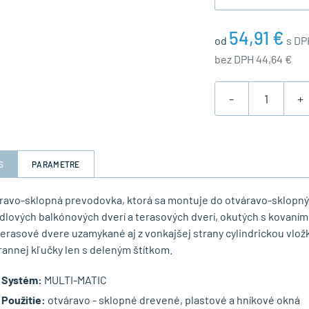
54,91 €
od
s DP
bez DPH 44,64 €
-
+
S
PARAMETRE
áravo-sklopná prevodovka, ktorá sa montuje do otváravo-sklopnýc
ídlových balkónových dverí a terasových dverí, okutých s kovan
terasové dvere uzamykané aj z vonkajšej strany cylindrickou vložk
rannej kľučky len s deleným štítkom.
Systém:
MULTI-MATIC
Použitie:
otváravo - sklopné drevené, plastové a hníkové okná