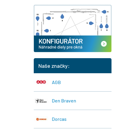
Naše značky:
AGB
Den Braven
Dorcas