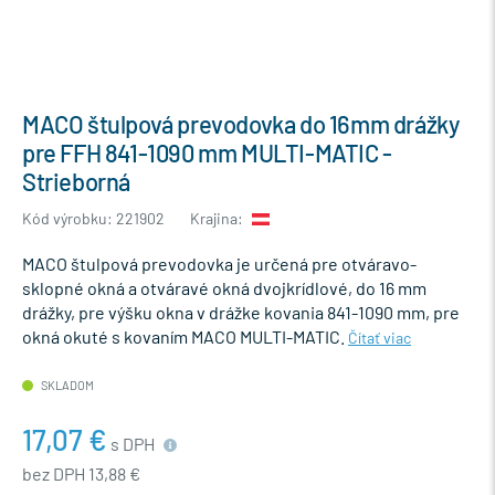
MACO štulpová prevodovka do 16mm drážky
pre FFH 841-1090 mm MULTI-MATIC -
Strieborná
Kód výrobku: 221902
Krajina:
MACO štulpová prevodovka je určená pre otváravo-
sklopné okná a otváravé okná dvojkrídlové, do 16 mm
drážky, pre výšku okna v drážke kovania 841-1090 mm, pre
okná okuté s kovaním MACO MULTI-MATIC.
Čítať viac
SKLADOM
17,07 €
s DPH
bez DPH 13,88 €