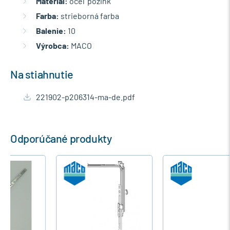
Materiál:
oceľ pozink
Farba:
strieborná farba
Balenie:
10
Výrobca:
MACO
Na stiahnutie
221902-p206314-ma-de.pdf
Odporúčané produkty