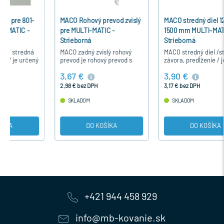
MACO Rohový prevod zvislý
MACO stredný diel 1281-
pre MULTI-MATIC -
1500 mm MULTI-MATIC -
Strieborná
Strieborná
MACO zadný zvislý rohový
MACO stredný diel /stredná
prevod je rohový prevod s
závora, predĺženie / je určený
jedným uzatváracim bodom
pre uzatvorenie
3,67 €
3,90 €
IS / hríbikom /. Montuje sa do
uzatváracieho bodu u okien
zadnej časti krídla , úchytom
otváravých, otváravo-
2,98 € bez DPH
3,17 € bez DPH
na…
sklopných a…
SKLADOM
SKLADOM
DO KOŠÍKA
DO KOŠÍKA
+421 944 458 929
info@mb-kovanie.sk