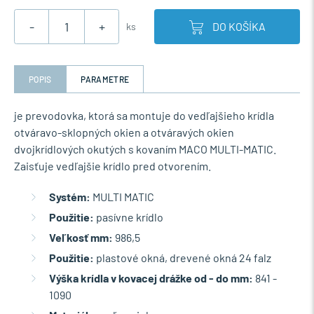
-
+
DO KOŠÍKA
ks
POPIS
PARAMETRE
je prevodovka, ktorá sa montuje do vedľajšieho krídla
otváravo-sklopných okien a otváravých okien
dvojkrídlových okutých s kovaním MACO MULTI-MATIC.
Zaisťuje vedľajšie krídlo pred otvorením.
Systém:
MULTI MATIC
Použitie:
pasívne krídlo
Veľkosť mm:
986,5
Použitie:
plastové okná, drevené okná 24 falz
Výška krídla v kovacej drážke od - do mm:
841 -
1090