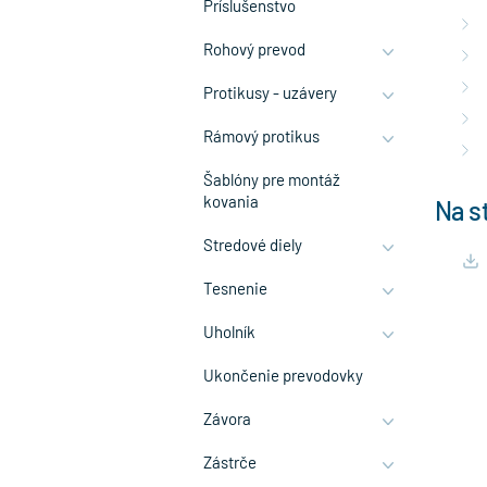
Príslušenstvo
Rohový prevod
Protikusy - uzávery
Rámový protikus
Šablóny pre montáž
kovania
Na s
Stredové diely
Tesnenie
Uholník
Ukončenie prevodovky
Závora
Zástrče