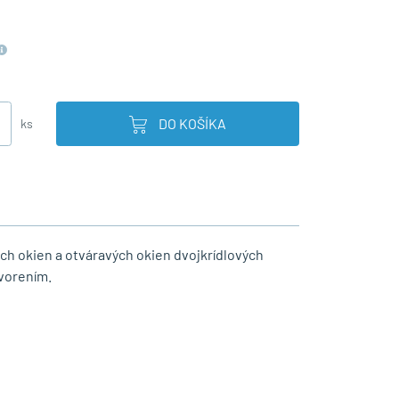
DO KOŠÍKA
ks
ch okien a otváravých okien dvojkrídlových
vorením.