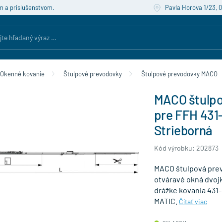
m a príslušenstvom.
Pavla Horova 1/23, 
Okenné kovanie
Štulpové prevodovky
Štulpové prevodovky MACO
MACO štulpo
pre FFH 431
Strieborná
Kód výrobku: 202873
MACO štulpová prev
otváravé okná dvojk
drážke kovania 431
MATIC.
Čítať viac