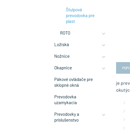
Štulpová
prevodovka pre
plast
ROTO
Ložiská
Nožnice
Okapnice
POPI
Pákové ovládače pre
je pre
sklopné okná
okutýc
Prevodovka
uzamykacia
Prevodovky a
príslušenstvo