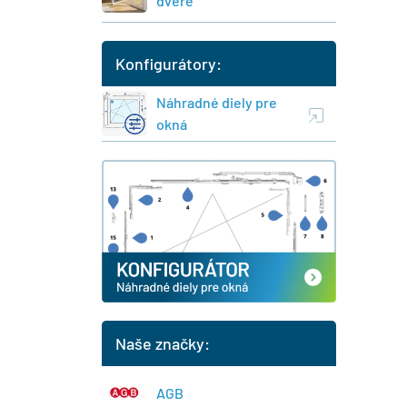
dvere
Konfigurátory:
Náhradné diely pre
okná
Naše značky:
AGB