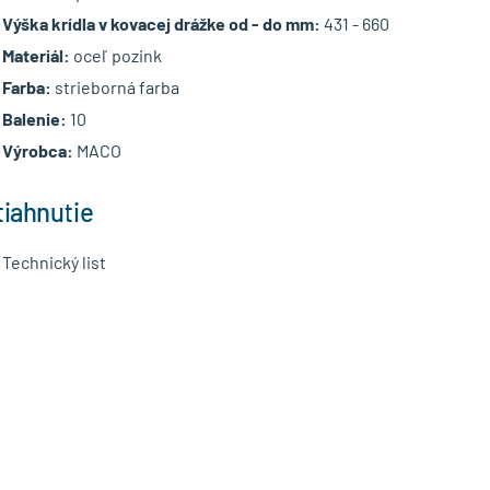
Výška krídla v kovacej drážke od - do mm:
431 - 660
Materiál:
oceľ pozink
Farba:
strieborná farba
Balenie:
10
Výrobca:
MACO
tiahnutie
Technický list