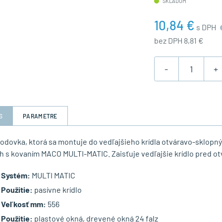
SKLADOM
10,84 €
s DPH
bez DPH 8,81 €
-
+
S
PARAMETRE
vodovka, ktorá sa montuje do vedľajšieho krídla otváravo-sklopný
h s kovaním MACO MULTI-MATIC. Zaisťuje vedľajšie krídlo pred ot
Systém:
MULTI MATIC
Použitie:
pasívne krídlo
Veľkosť mm:
556
Použitie:
plastové okná, drevené okná 24 falz