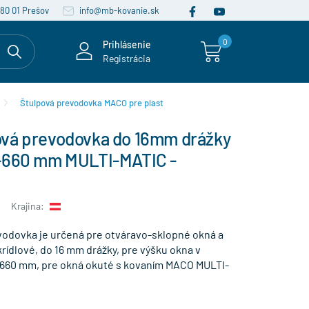
080 01 Prešov
info@mb-kovanie.sk
0
Prihlásenie
Registrácia
Štulpová prevodovka MACO pre plast
vá prevodovka do 16mm drážky
-660 mm MULTI-MATIC -
Krajina:
odovka je určená pre otváravo-sklopné okná a
rídlové, do 16 mm drážky, pre výšku okna v
-660 mm, pre okná okuté s kovaním MACO MULTI-