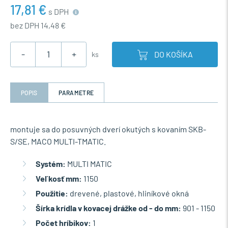
17,81 €
s DPH
bez DPH 14,48 €
-
+
DO KOŠÍKA
ks
POPIS
PARAMETRE
montuje sa do posuvných dverí okutých s kovaním SKB-
S/SE, MACO MULTI-TMATIC.
Systém:
MULTI MATIC
Veľkosť mm:
1150
Použitie:
drevené, plastové, hliníkové okná
Šírka krídla v kovacej drážke od - do mm:
901 - 1150
Počet hríbikov:
1