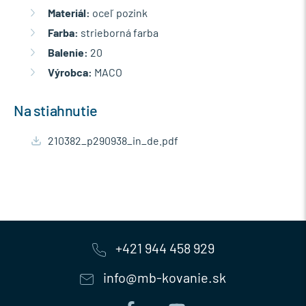
Materiál:
oceľ pozink
Farba:
strieborná farba
Balenie:
20
Výrobca:
MACO
Na stiahnutie
210382_p290938_in_de.pdf
+421 944 458 929
info@mb-kovanie.sk