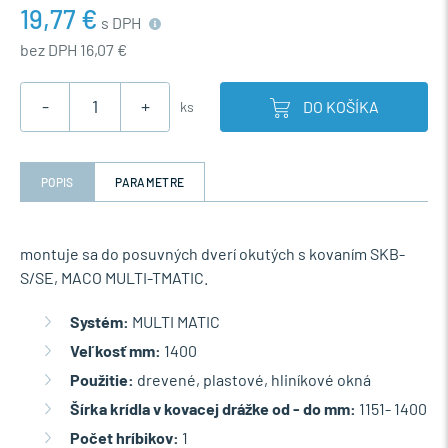
19,77 €
s DPH
bez DPH 16,07 €
-
+
DO KOŠÍKA
ks
POPIS
PARAMETRE
montuje sa do posuvných dverí okutých s kovaním SKB-
S/SE, MACO MULTI-TMATIC.
Systém:
MULTI MATIC
Veľkosť mm:
1400
Použitie:
drevené, plastové, hliníkové okná
Šírka krídla v kovacej drážke od - do mm:
1151- 1400
Počet hríbikov:
1