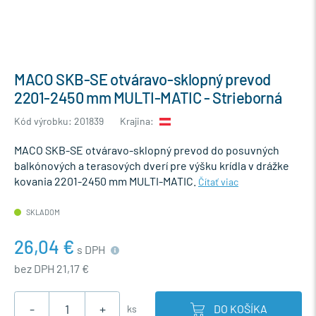
MACO SKB-SE otváravo-sklopný prevod
2201-2450 mm MULTI-MATIC - Strieborná
Kód výrobku: 201839
Krajina:
MACO SKB-SE otváravo-sklopný prevod do posuvných
balkónových a terasových dverí pre výšku krídla v drážke
kovania 2201-2450 mm MULTI-MATIC.
Čítať viac
SKLADOM
26,04 €
s DPH
bez DPH 21,17 €
-
+
DO KOŠÍKA
ks