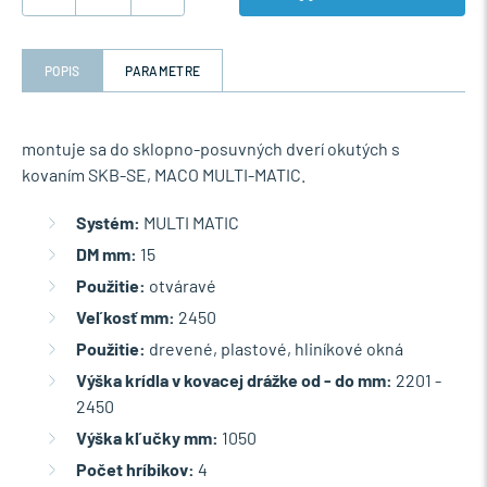
POPIS
PARAMETRE
montuje sa do sklopno-posuvných dverí okutých s
kovaním SKB-SE, MACO MULTI-MATIC.
Systém:
MULTI MATIC
DM mm:
15
Použitie:
otváravé
Veľkosť mm:
2450
Použitie:
drevené, plastové, hliníkové okná
Výška krídla v kovacej drážke od - do mm:
2201 -
2450
Výška kľučky mm:
1050
Počet hríbikov:
4