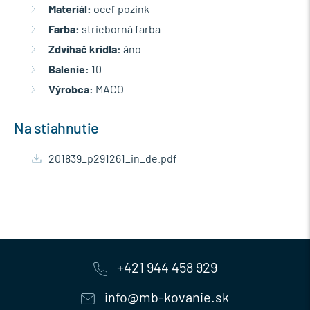
Materiál:
oceľ pozink
Farba:
strieborná farba
Zdvíhač krídla:
áno
Balenie:
10
Výrobca:
MACO
Na stiahnutie
201839_p291261_in_de.pdf
+421 944 458 929
info@mb-kovanie.sk