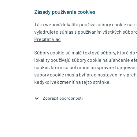
+421 944 458 929
info
Zásady používania cookies
Táto webová lokalita používa súbory cookie na z
vyjadrujete súhlas s používaním všetkých súboro
KONTAKTNÉ ÚDAJE
MENU
Prečítať viac
MB.Kovanie
O Spolo
Súbory cookie sú malé textové súbory, ktoré do
Pavla Horova 1/23, 080 01
Blog
lokality používajú súbory cookie na uľahčenie ef
Prešov
Kontakt
cookie, ktoré sú potrebné na správne fungovani
súbory cookie musia byť pred nastavením v preh
Zobraziť na mape
kedykoľvek zmeniť na tejto stránke.
Zobraziť podrobnosti