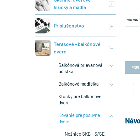
kľučky a madlá
Príslušenstvo
Terasové - balkónové
dvere
Balkónová prievanová
POPI
poistka
Balkónové madielka
Kľučky pre balkónové
dvere
Kovanie pre posuvné
Návo
dvere
Nožnice SKB - S/SE