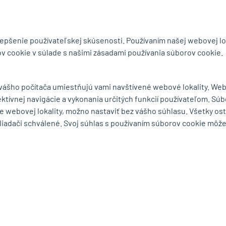
@mb-kovanie.sk
lepšenie používateľskej skúsenosti. Používaním našej webovej lo
v cookie v súlade s našimi zásadami používania súborov cookie.
čnosti
Doručenie a osobný odber
 vášho počítača umiestňujú vami navštívené webové lokality. We
Obchodné podmienky
ektívnej navigácie a vykonania určitých funkcií používateľom. Súb
y
Reklamačný poriadok
e webovej lokality, možno nastaviť bez vášho súhlasu. Všetky os
Ochrana osobných údajov
liadači schválené. Svoj súhlas s používaním súborov cookie môž
Zásady používania súborov
cookie
Odstúpiť od zmluvy tu