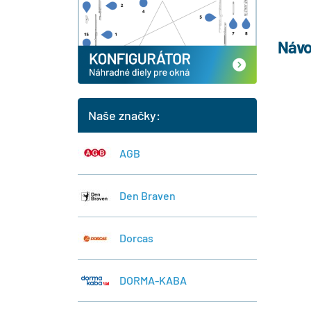
Návo
Naše značky:
AGB
Den Braven
Dorcas
DORMA-KABA