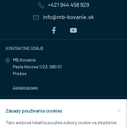
+421 944 458 929
info@mb-kovanie.sk
KONTAKTNÉ ÚDAJE
MB.Kovanie
Pavla Horova 1/23, 080 01
Prešov
Zobraziť na mape
MENU
Zásady používania cookies
NEWSLETTER
Táto webová lokalita používa súbory cookie na zlepšenie