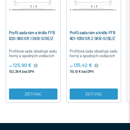
Profil.sada rám a krídlo FFB
Profil.sada rám a krídlo FFB
P
620-900 GR.1 SKB-S/SE/Z
901-1050 GR.2 SKB-S/SE/Z
1
Profilová sada obsahuje sadu
Profilová sada obsahuje sadu
P
horný a spodných vodiacich
horný a spodných vodiacich
h
koľajníc pre sklopno -
koľajníc pre sklopno -
k
125,90 €
135,42 €
posuvné systémy od firmy
posuvné systémy od firmy
p
od
od
od
MACO. Sada je zhodná pre…
MACO. Sada je zhodná pre…
M
102,36 € bez DPH
110,10 € bez DPH
1
ZISTI VIAC
ZISTI VIAC