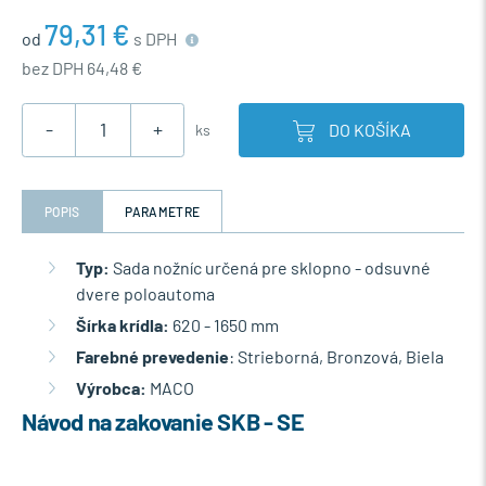
79,31 €
od
s DPH
bez DPH 64,48 €
-
+
DO KOŠÍKA
ks
POPIS
PARAMETRE
Typ:
Sada nožníc určená pre sklopno - odsuvné
dvere poloautoma
Šírka krídla:
620 - 1650 mm
Farebné prevedenie
: Strieborná, Bronzová, Biela
Výrobca:
MACO
Návod na zakovanie SKB - SE