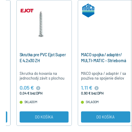
Skrutka pre PVC Ejot Super
MACO spojka / adaptér/
E 4,2x30 ZH
MULTI-MATIC - Strieborná
Skrutka do kovania na
MACO spojka / adaptér / sa
jednochodý závit s plochou
používa na spojenie dielov
hlavou je určená pre
kovania MACO - MULTI-
0,05 €
1,11 €
upevnenie časti kovania u
MATIC.
plastových okien a dverí.
0,04 € bez DPH
0,90 € bez DPH
SKLADOM
SKLADOM
DO KOŠÍKA
DO KOŠÍKA