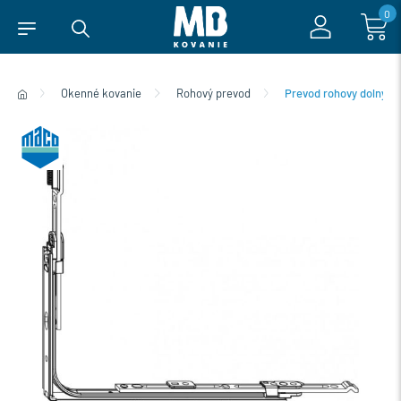
0
Okenné kovanie
Rohový prevod
Prevod rohovy dolny