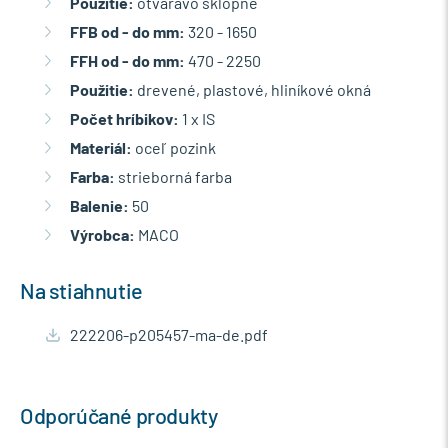
Použitie:
otváravo sklopné
FFB od - do mm:
320 - 1650
FFH od - do mm:
470 - 2250
Použitie:
drevené, plastové, hliníkové okná
Počet hríbikov:
1 x IS
Materiál:
oceľ pozink
Farba:
strieborná farba
Balenie:
50
Výrobca:
MACO
Na stiahnutie
222206-p205457-ma-de.pdf
Odporúčané produkty