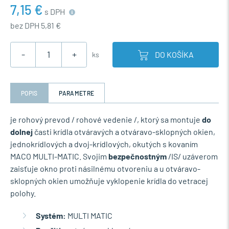
7,15 €
s DPH
bez DPH 5,81 €
-
+
DO KOŠÍKA
ks
POPIS
PARAMETRE
je rohový prevod / rohové vedenie /, ktorý sa montuje
do
dolnej
časti krídla otváravých a otváravo-sklopných okien,
jednokrídlových a dvoj-krídlových, okutých s kovaním
MACO MULTI-MATIC. Svojim
bezpečnostným
/IS/ uzáverom
zaisťuje okno proti násilnému otvoreniu a u otváravo-
sklopných okien umožňuje vyklopenie krídla do vetracej
polohy.
Systém:
MULTI MATIC