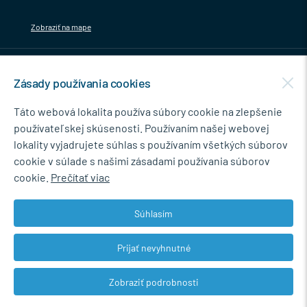
Zobraziť na mape
MENU
Zásady používania cookies
NEWSLETTER
Táto webová lokalita používa súbory cookie na zlepšenie
používateľskej skúsenosti. Používaním našej webovej
lokality vyjadrujete súhlas s používaním všetkých súborov
cookie v súlade s našimi zásadami používania súborov
Súhlasím so spracovaním osobných údajov pre marketingové účely.
cookie.
Prečítať viac
Zásady ochrany osobných údajov
.
Súhlasím
Prijať nevyhnutné
© 2026 Marián Kokoška - MB.Kovanie
Zobraziť podrobnosti
Web dizajn: MARLOW DESIGN
Upraviť nastavenia Cookies