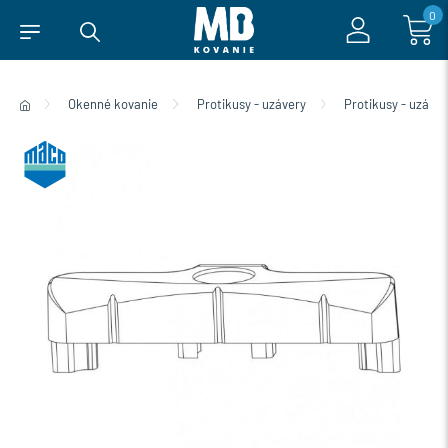
0
Okenné kovanie
Protikusy - uzávery
Protikusy - uzáve