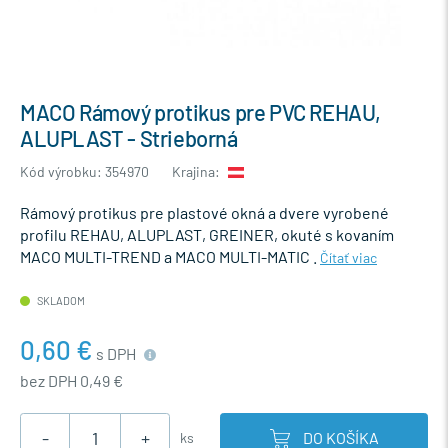
MACO Rámový protikus pre PVC REHAU,
ALUPLAST - Strieborná
Kód výrobku: 354970
Krajina:
Rámový protikus pre plastové okná a dvere vyrobené
profilu REHAU, ALUPLAST, GREINER, okuté s kovaním
MACO MULTI-TREND a MACO MULTI-MATIC .
Čítať viac
SKLADOM
0,60 €
s DPH
bez DPH 0,49 €
-
+
DO KOŠÍKA
ks