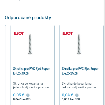
Odporúčané produkty
Skrutka pre PVC Ejot Super
Skrutka pre PVC Ejot Super
E 4,2x30 ZH
E 4,2x25 ZH
Skrutka do kovania na
Skrutka do kovania na
jednochodý závit s plochou
jednochodý závit s plochou
hlavou je určená pre
hlavou je určená pre
0,05 €
0,04 €
upevnenie časti kovania u
upevnenie časti kovania u
plastových okien a dverí.
plastových okien a dverí.
0,04 € bez DPH
0,03 € bez DPH