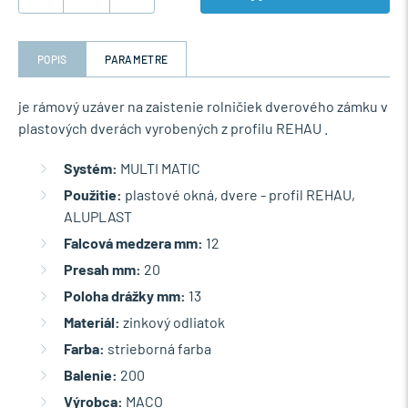
POPIS
PARAMETRE
je rámový uzáver na zaistenie rolničiek dverového zámku v
plastových dverách vyrobených z profilu REHAU .
Systém:
MULTI MATIC
Použitie:
plastové okná, dvere - profil REHAU,
ALUPLAST
Falcová medzera mm:
12
Presah mm:
20
Poloha drážky mm:
13
Materiál:
zinkový odliatok
Farba:
strieborná farba
Balenie:
200
Výrobca:
MACO