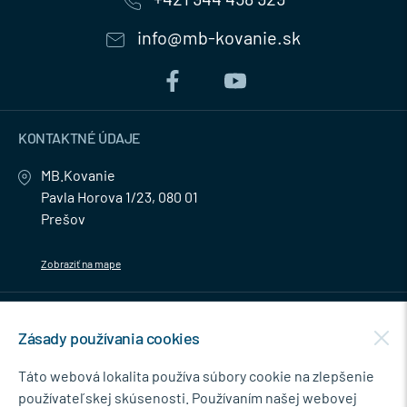
info@mb-kovanie.sk
KONTAKTNÉ ÚDAJE
MB.Kovanie
Pavla Horova 1/23, 080 01
Prešov
Zobraziť na mape
MENU
Zásady používania cookies
NEWSLETTER
Táto webová lokalita používa súbory cookie na zlepšenie
používateľskej skúsenosti. Používaním našej webovej