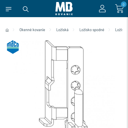
0
Okenné kovanie
Ložiská
Ložisko spodné
Ložisko