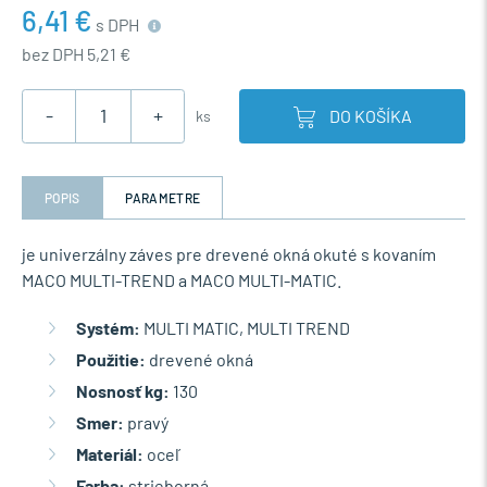
6,41 €
s DPH
bez DPH 5,21 €
-
+
DO KOŠÍKA
ks
POPIS
PARAMETRE
je univerzálny záves pre drevené okná okuté s kovaním
MACO MULTI-TREND a MACO MULTI-MATIC.
Systém:
MULTI MATIC, MULTI TREND
Použitie:
drevené okná
Nosnosť kg:
130
Smer:
pravý
Materiál:
oceľ
Farba:
strieborná