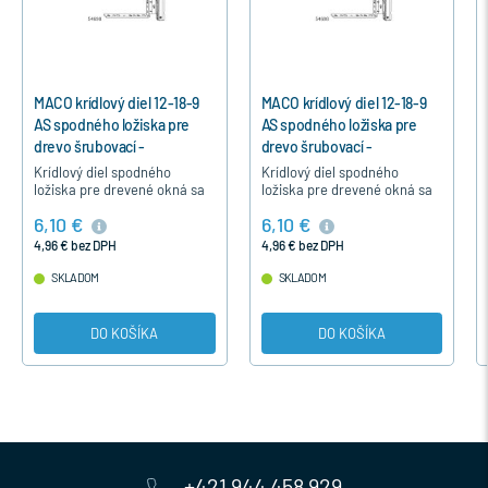
MACO krídlový diel 12-18-9
MACO krídlový diel 12-18-9
AS spodného ložiska pre
AS spodného ložiska pre
drevo šrubovací -
drevo šrubovací -
Strieborná, Pravý
Strieborná, Pravý
Krídlový diel spodného
Krídlový diel spodného
ložiska pre drevené okná sa
ložiska pre drevené okná sa
upevňuje prišrubovaním do
upevňuje prišrubovaním do
6,10 €
6,10 €
dolného rohu krídla okna
dolného rohu krídla okna
okutého kovaním MACO.
okutého kovaním MACO.
4,96 € bez DPH
4,96 € bez DPH
SKLADOM
SKLADOM
DO KOŠÍKA
DO KOŠÍKA
+421 944 458 929