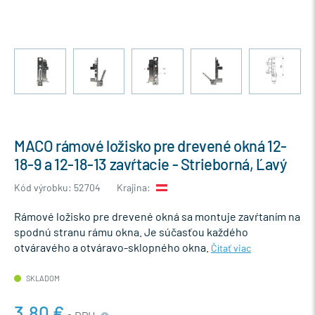
MACO rámové ložisko pre drevené okná 12-
18-9 a 12-18-13 zavŕtacie - Strieborná, Ľavý
Kód výrobku: 52704
Krajina:
Rámové ložisko pre drevené okná sa montuje zavŕtaním na
spodnú stranu rámu okna. Je súčasťou každého
otváravého a otváravo-sklopného okna.
Čítať viac
SKLADOM
3,80 €