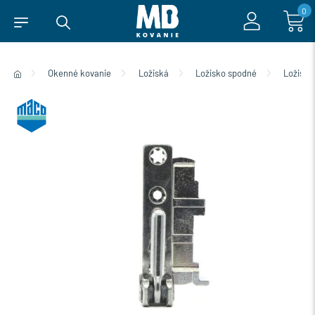
0
Okenné kovanie
Ložiská
Ložisko spodné
Ložisko