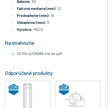
Balenie:
50
Falcová medzera (mm):
12
Predsadenie (mm):
18
Odsadenie (mm):
9
Výrobca:
MACO
Na stiahnutie
52704-p206088-ma-de.pdf
Odporúčané produkty