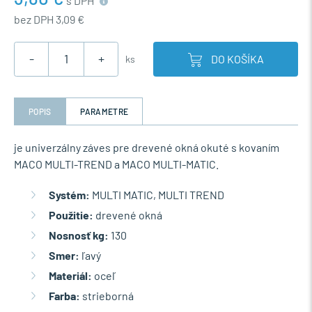
s DPH
bez DPH 3,09 €
-
+
DO KOŠÍKA
ks
POPIS
PARAMETRE
je univerzálny záves pre drevené okná okuté s kovaním
MACO MULTI-TREND a MACO MULTI-MATIC.
Systém:
MULTI MATIC, MULTI TREND
Použitie:
drevené okná
Nosnosť kg:
130
Smer:
ľavý
Materiál:
oceľ
Farba:
strieborná