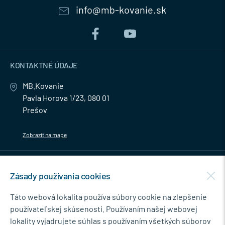
info@mb-kovanie.sk
KONTAKTNÉ ÚDAJE
MB.Kovanie
Pavla Horova 1/23, 080 01
Prešov
Zobraziť na mape
MENU
Zásady používania cookies
NEWSLETTER
Táto webová lokalita používa súbory cookie na zlepšenie
používateľskej skúsenosti. Používaním našej webovej
lokality vyjadrujete súhlas s používaním všetkých súborov