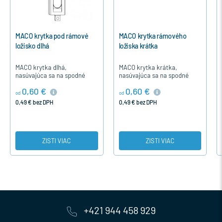
MACO krytka pod rámové
MACO krytka rámového
MACO
ložisko dlhá
ložiska krátka
4 - I
MACO krytka dlhá,
MACO krytka krátka,
MACO
nasúvajúca sa na spodné
nasúvajúca sa na spodné
kľúč 
ložisko pre otváravé a
rámové ložisko na otváravé a
nasta
0,60 €
0,60 €
4,8
otváravo-sklopné okná
otváravo-sklopné okná
záves
od
od
drevené a plastové.
drevené a plastové okuté s
spodn
3,94 
0,49 € bez DPH
0,49 € bez DPH
kovaním MACO…
a…
SK
ZISTI VIAC
ZISTI VIAC
+421 944 458 929