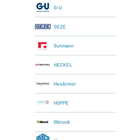
G-U
GEZE
Gutmann
HECKEL
HexArmor
HOPPE
lllbruck