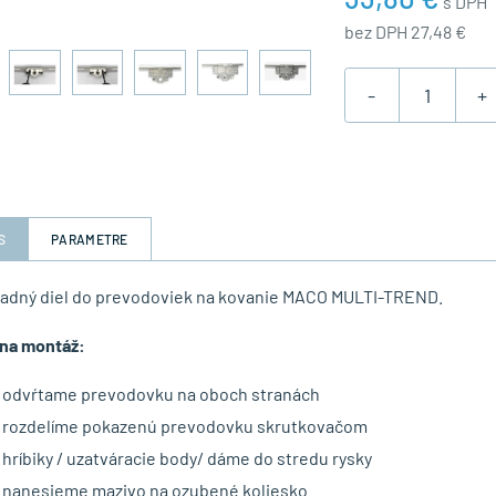
s DPH
bez DPH 27,48 €
-
+
S
PARAMETRE
radný diel do prevodoviek na kovanie MACO MULTI-TREND.
na montáž:
odvŕtame prevodovku na oboch stranách
rozdelíme pokazenú prevodovku skrutkovačom
hríbiky / uzatváracie body/ dáme do stredu rysky
nanesieme mazivo na ozubené koliesko