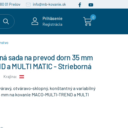
080 01 Prešov
info@mb-kovanie.sk
0
Prihlásenie
Registrácia
nstvo
á sada na prevod dorn 35 mm
 a MULTI MATIC - Strieborná
Krajina:
áravý, otváravo-sklopný, konštantný a variabilný
5 mm na kovanie MACO-MULTI-TREND a MULTI