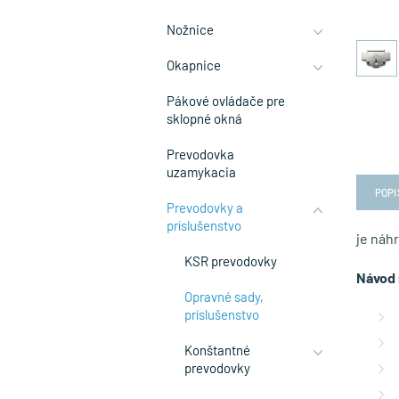
Nožnice
Okapnice
Pákové ovládače pre
sklopné okná
Prevodovka
uzamykacia
POPI
Prevodovky a
príslušenstvo
je náh
KSR prevodovky
Návod 
Opravné sady,
príslušenstvo
Konštantné
prevodovky