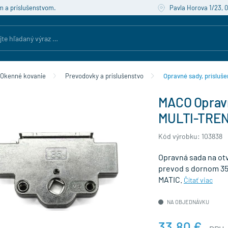
m a príslušenstvom.
Pavla Horova 1/23, 
Okenné kovanie
Prevodovky a príslušenstvo
Opravné sady, prísluše
MACO Opravn
MULTI-TREND
Kód výrobku: 103838
Opravná sada na otv
prevod s dornom 3
MATIC.
Čítať viac
NA OBJEDNÁVKU
33,80 €