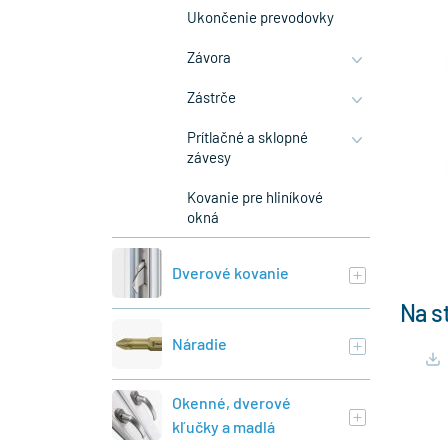
Ukončenie prevodovky
Závora
Zástrče
Prítlačné a sklopné
závesy
Kovanie pre hliníkové
okná
Dverové kovanie
Na s
Náradie
Okenné, dverové
kľučky a madlá