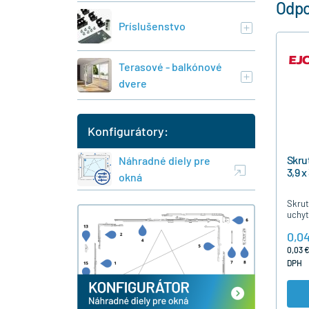
Odpo
Príslušenstvo
Terasové - balkónové
dvere
Konfigurátory:
Skru
Náhradné diely pre
3,9 x
okná
Skrut
uchyt
zámko
0,0
0,03 €
DPH