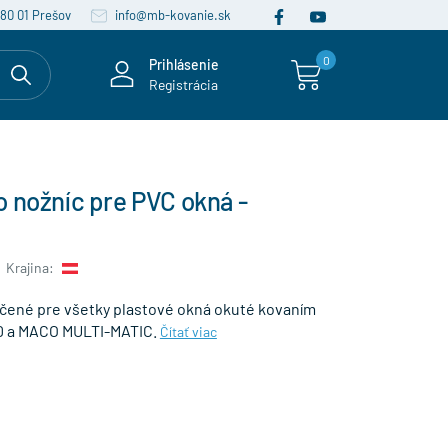
080 01 Prešov
info@mb-kovanie.sk
0
Prihlásenie
Registrácia
 nožníc pre PVC okná -
Krajina:
rčené pre všetky plastové okná okuté kovaním
 a MACO MULTI-MATIC.
Čítať viac