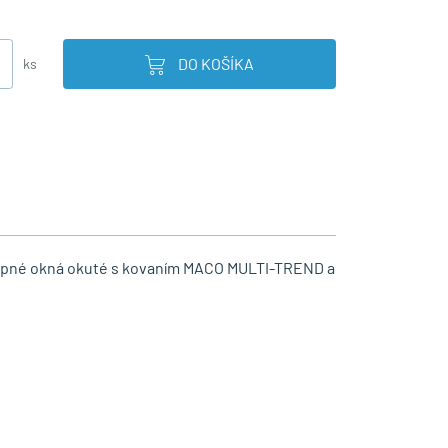
DO KOŠÍKA
ks
klopné okná okuté s kovaním MACO MULTI-TREND a