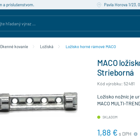
m a príslušenstvom.
Pavla Horova 1/23, 
Okenné kovanie
Ložiská
Ložisko horné rámové MACO
MACO ložisko
Strieborná
Kód výrobku: 52481
Ložisko nožníc je u
MACO MULTI-TREND
SKLADOM
1,88 €
s DPH