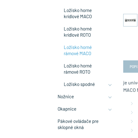
Ložisko horne
krídlové MACO
Ložisko horné
krídlové ROTO
Ložisko horné
rámové MACO
Ložisko horné
POPI
rámové ROTO
je uni
Ložisko spodné
MACO 
Nožnice
Okapnice
Pákové ovládače pre
sklopné okná