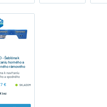
 - Šablóna k
taniu horného a
dného rámového
ka pre plast
na k navŕtaniu
ho a spodného
ého ložiska na
27 €
ových oknách a
SKLADOM
nových dverách
ch s kovaním MACO.
€ bez