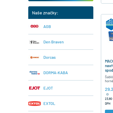
Naše značky:
AGB
Den Braven
Dorcas
MACO
navŕ
spo
DORMA-KABA
ložis
Šabló
horné
rámov
EJOT
29,
plast
balkó
okutý
23,80 
EXTOL
DPH