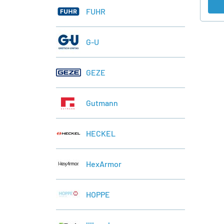
FUHR
G-U
GEZE
Gutmann
HECKEL
HexArmor
HOPPE