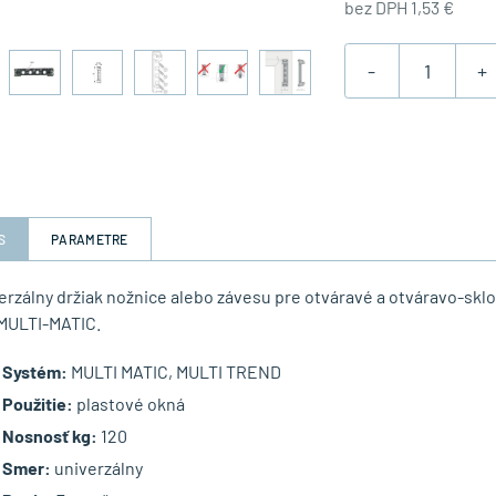
bez DPH 1,53 €
-
+
S
PARAMETRE
verzálny držiak nožnice alebo závesu pre otváravé a otváravo-s
MULTI-MATIC.
Systém:
MULTI MATIC, MULTI TREND
Použitie:
plastové okná
Nosnosť kg:
120
Smer:
univerzálny