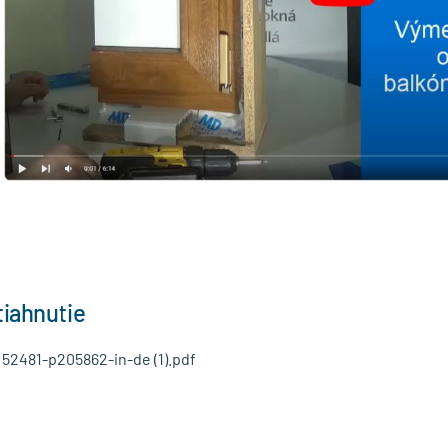
tiahnutie
52481-p205862-in-de (1).pdf