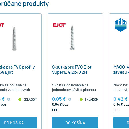
rúčané produkty
tka pre PVC profily
Skrutka pre PVC Ejot
MACO Ko
 38 Ejot
Super E 4,2x40 ZH
závesu -
ka sa používa na
Skrutka do kovania na
Maco loži
enie viacbodových
jednochodý závit s plochou
do úchytu
v do dverných krídel.
hlavou je určená pre
.
4 €
0,05 €
0,42 €
upevnenie závesov a
SKLADOM
SKLADOM
zámkov u plastových okien
 bez
0,04 € bez
0,34 € bez
a dverí.
DPH
DPH
DO KOŠÍKA
DO KOŠÍKA
D