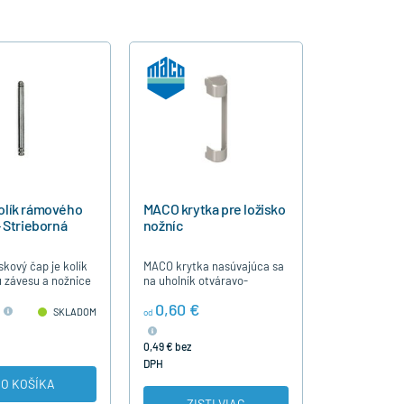
lík rámového
MACO krytka pre ložisko
 Strieborná
nožníc
skový čap je kolík
MACO krytka nasúvajúca sa
 závesu a nožnice
na uholník otváravo-
sklopnej nožnice,
0,60 €
otváravého a sklopného
SKLADOM
od
závesu .
0,49 € bez
DPH
O KOŠÍKA
ZISTI VIAC