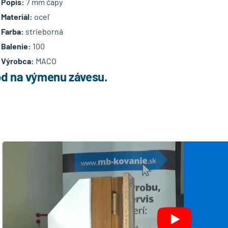
Popis:
7 mm čapy
Materiál:
oceľ
Farba:
strieborná
Balenie:
100
Výrobca:
MACO
d na výmenu závesu.