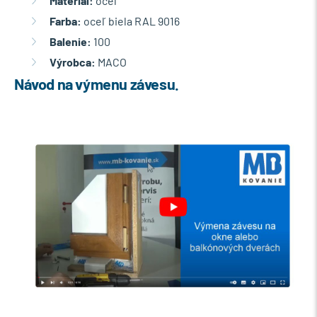
Materiál:
oceľ
Farba:
oceľ biela RAL 9016
Balenie:
100
Výrobca:
MACO
Návod na výmenu závesu.