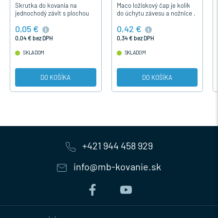
 kovania na
Maco ložiskový čap je kolík
MACO biely / uho
 závit s plochou
do úchytu závesu a nožnice .
otváravého záve
určená pre
sklopného záves
0,42 €
2,56 €
 závesov a zámkov
otváravo-sklopn
h okien a dverí.
pre plastové okn
DPH
0,34 € bez DPH
2,08 € bez DPH
šrubovanie, sys
SKLADOM
SKLADOM
O KOŠÍKA
DO KOŠÍKA
DO KO
+421 944 458 929
info@mb-kovanie.sk