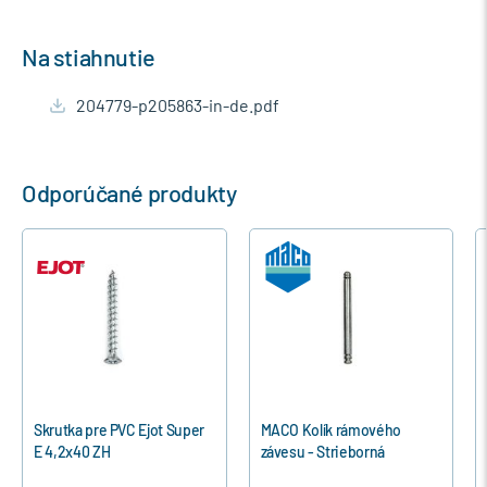
Na stiahnutie
204779-p205863-in-de.pdf
Odporúčané produkty
e PVC Ejot Super
MACO Kolík rámového
MACO Uholník pr
ZH
závesu - Strieborná
20-13 biely - Bie