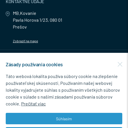
KONTAKTNÉ ÚDAJE
MB.Kovanie
Pavla Horova 1/23, 080 01
Prešov
Zobraziť na mape
MENU
Zásady používania cookies
NEWSLETTER
Táto webová lokalita používa súbory cookie na zlepšenie
používateľskej skúsenosti. Používaním našej webovej
lokality vyjadrujete súhlas s používaním všetkých súborov
cookie v súlade s našimi zásadami používania súborov
Súhlasím so spracovaním osobných údajov pre marketingové účely.
cookie.
Prečítať viac
Zásady ochrany osobných údajov
.
Súhlasím