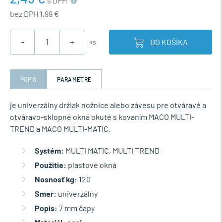
s DPH
bez DPH 1,99 €
-
+
DO KOŠÍKA
ks
POPIS
PARAMETRE
je univerzálny držiak nožnice alebo závesu pre otváravé a
otváravo-sklopné okná okuté s kovaním MACO MULTI-
TREND a MACO MULTI-MATIC.
Systém:
MULTI MATIC, MULTI TREND
Použitie:
plastové okná
Nosnosť kg:
120
Smer:
univerzálny
Popis:
7 mm čapy