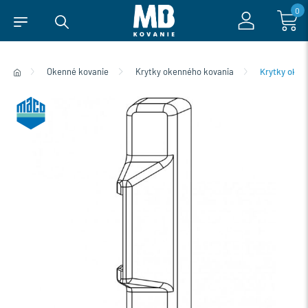
0
Okenné kovanie
Krytky okenného kovania
Krytky oke