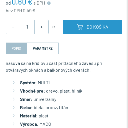
0,60 €
od
s DPH
bez DPH 0,49 €
-
+
DO KOŠÍKA
ks
POPIS
PARAMETRE
nasúva sa na krídlovú časť prítlačného závesu pri
otváravých oknách a balkónových dverách.
Systém:
MULTI
Vhodné pre:
drevo, plast, hliník
Smer:
univerzálny
Farba:
biela, bronz, titán
Materiál:
plast
Výrobca:
MACO