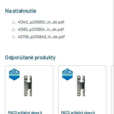
Na stiahnutie
41342_p205852_in_de.pdf
41583_p205854_in_de.pdf
40756_p205849_in_de.pdf
Odporúčané produkty
MACO prítlačný záves k
MACO prítlačný záves k