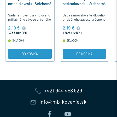
naskrutkovaniu - Strieborná
naskrutkovaniu - Strieborná
Sada rámového a krídlového
Sada rámového a krídlového
prítlačného závesu určeného
prítlačného závesu určeného
pre drevené a plastové
pre drevené a plastové
2,19 €
2,19 €
otváravé okná a balkónové
otváravé okná a balkónové
dvere okuté s kovaním MACO
dvere okuté s kovaním MACO
1,78 € bez DPH
1,78 € bez DPH
MULTI…
MULTI…
SKLADOM
SKLADOM
DO KOŠÍKA
DO KOŠÍKA
+421 944 458 929
info@mb-kovanie.sk