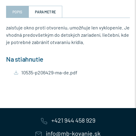
POPIS
PARAMETRE
zaisťuje okno proti otvoreniu, umožňuje len vyklopenie. Je
vhodná predovšetkým do detských zariadení, liečební, kde
je potrebné zabrániť otvaraniu krídla.
Na stiahnutie
10535-p206429-ma-de.pdf
+421 944 458 929
info@mb-kovanie.sk