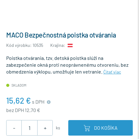
MACO Bezpečnostná poistka otvárania
Kód výrobku: 10535
Krajina:
Poistka otvárania, tzv. detská poistka slúži na
zabezpečenie okná proti neoprávnenému otvoreniu, bez
obmedzenia výklopu, umožňuje len vetranie.
Čítať viac
SKLADOM
15,62 €
s DPH
bez DPH 12,70 €
-
+
DO KOŠÍKA
ks