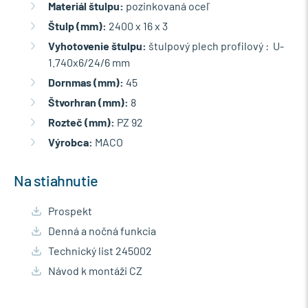
Materiál štulpu:
pozinkovaná oceľ
Štulp (mm):
2400 x 16 x 3
Vyhotovenie štulpu:
štulpový plech profilový : U-
1.740x6/24/6 mm
Dornmas (mm):
45
Štvorhran (mm):
8
Rozteč (mm):
PZ 92
Výrobca:
MACO
Na stiahnutie
Prospekt
Denná a nočná funkcia
Technický list 245002
Návod k montáži CZ