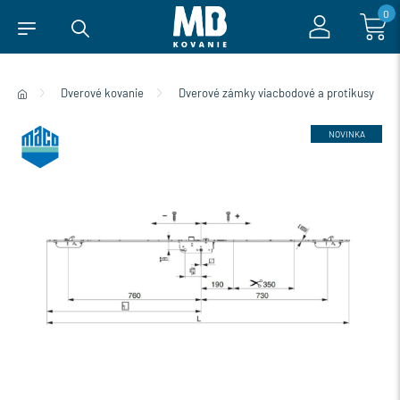
0
Dverové kovanie
Dverové zámky viacbodové a protikusy
NOVINKA