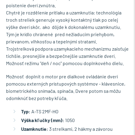
poistenie dverí zvnútra.
Chytré je rozděleníe prítlaku a uzamknutia: technológia
troch streliek generuje vysoký kontaktný tlak po celej
výške dverí skôr, ako dôjde k dokonalému uzamknutiu.
Tým je krídlo chránené pred nežiaducim priehybom,
prievanom, vlhkosťou a tepelnými stratami.
Trojstrelková podpora uzamykacieho mechanizmu zaisťuje
tichšie, presnejšie a bezpečnejšie uzamknutíe dverí.
Možnosť režimu "deň / noc" pomocou doplnkového dielu.
Možnosť doplnit o motor pre dialkové ovládánie dverí
pomocou externých prístupových systémov - klávesnice,
biometrického snímača, spínača. Dvere potom sa môžu
odomknúť bez potreby kľúča.
Typ:
A-TS 2MF-HO
Výška kľučky (mm):
1050
Uzamknutie:
3 strelkami, 2 hákmy a závorou