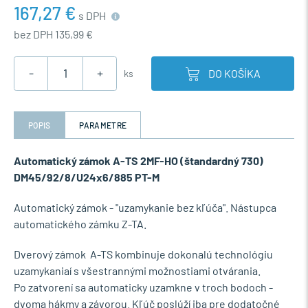
167,27 €
s DPH
bez DPH 135,99 €
-
+
DO KOŠÍKA
ks
POPIS
PARAMETRE
Automatický zámok A-TS 2MF-HO (štandardný 730)
DM45/92/8/U24x6/885 PT-M
Automatický zámok - "uzamykanie bez kľúča". Nástupca
automatického zámku Z-TA.
Dverový zámok A-TS kombinuje dokonalú technológiu
uzamykaniaí s všestrannými možnostiami otvárania.
Po zatvorení sa automaticky uzamkne v troch bodoch -
dvoma hákmy a závorou. Kľúč poslúží iba pre dodatočné