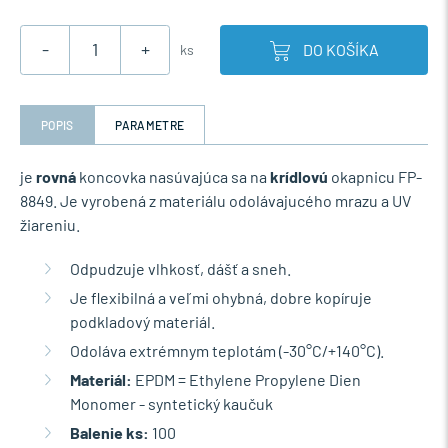
-
+
DO KOŠÍKA
ks
POPIS
PARAMETRE
je
rovná
koncovka nasúvajúca sa na
krídlovú
okapnicu FP-
8849. Je vyrobená z materiálu odolávajucého mrazu a UV
žiareniu.
Odpudzuje vlhkosť, dášť a sneh.
Je flexibilná a veľmi ohybná, dobre kopíruje
podkladový materiál.
Odoláva extrémnym teplotám (-30°C/+140°C).
Materiál:
EPDM = Ethylene Propylene Dien
Monomer - syntetický kaučuk
Balenie ks:
100