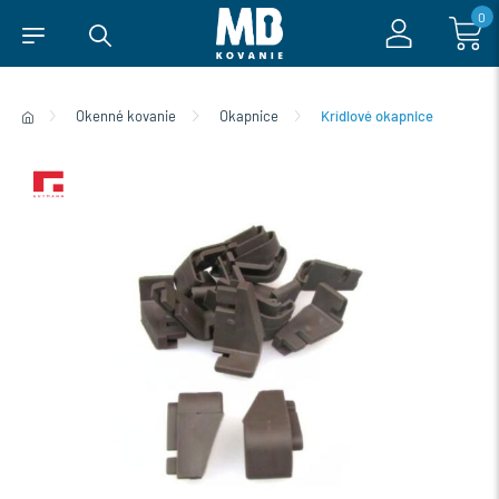
0
Okenné kovanie
Okapnice
Krídlové okapnice