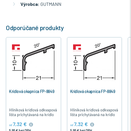
Výrobca:
GUTMANN
Odporúčané produkty
Krídlová okapnica FP-8849
Krídlová okapnica FP-8849
Hliníková krídlová odkvapová
Hliníková krídlová odkvapová
lišta prichytávaná na krídlo
lišta prichytávaná na krídlo
na klipy.
na klipy.
7,32 €
7,32 €
od
od
5,95 € bez DPH
5,95 € bez DPH