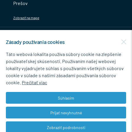
Prešov
Zobraziť na mape
MENU
Zásady používania cookies
NEWSLETTER
Táto webová lokalita používa súbory cookie na zlepšenie
používateľskej skúsenosti. Používaním našej webovej
lokality vyjadrujete súhlas s používaním všetkých súborov
cookie v súlade s našimi zásadami používania súborov
Súhlasím so spracovaním osobných údajov pre marketingové účely.
cookie.
Prečítať viac
Zásady ochrany osobných údajov
.
Súhlasím
Prijať nevyhnutné
© 2026 Marián Kokoška - MB.Kovanie
Zobraziť podrobnosti
Web dizajn: MARLOW DESIGN