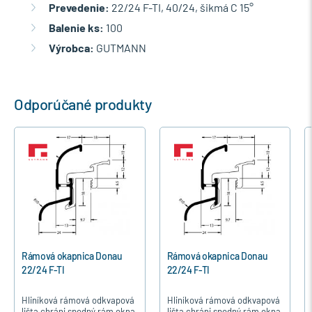
Prevedenie:
22/24 F-TI, 40/24, šikmá C 15°
Balenie ks:
100
Výrobca:
GUTMANN
Odporúčané produkty
Rámová okapnica Donau
Rámová okapnica Donau
22/24 F-TI
22/24 F-TI
Hliníková rámová odkvapová
Hliníková rámová odkvapová
lišta chráni spodný rám okna
lišta chráni spodný rám okna