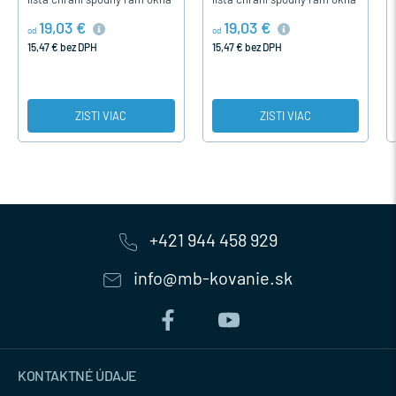
pred nepriaznivým vplyvom
pred nepriaznivým vplyvom
19,03 €
19,03 €
počasia.
počasia.
od
od
15,47 € bez DPH
15,47 € bez DPH
ZISTI VIAC
ZISTI VIAC
+421 944 458 929
info@mb-kovanie.sk
KONTAKTNÉ ÚDAJE