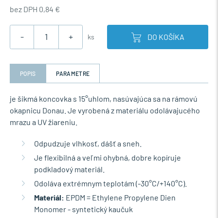
bez DPH 0,84 €
-
+
DO KOŠÍKA
ks
POPIS
PARAMETRE
je šikmá koncovka s 15°uhlom, nasúvajúca sa na rámovú
okapnicu Donau. Je vyrobená z materiálu odolávajucého
mrazu a UV žiareniu.
Odpudzuje vlhkosť, dášť a sneh.
Je flexibilná a veľmi ohybná, dobre kopíruje
podkladový materiál.
Odoláva extrémnym teplotám (-30°C/+140°C).
Materiál:
EPDM = Ethylene Propylene Dien
Monomer - syntetický kaučuk