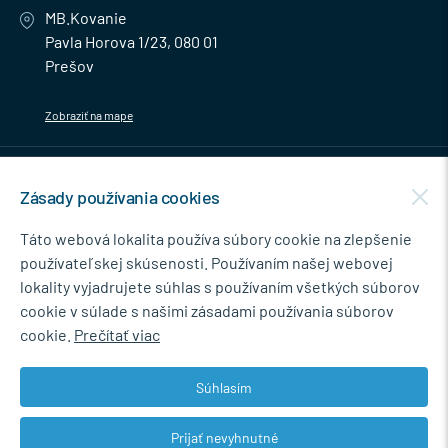
MB.Kovanie
Pavla Horova 1/23, 080 01
Prešov
Zobraziť na mape
MENU
Zásady používania cookies
NEWSLETTER
Táto webová lokalita používa súbory cookie na zlepšenie
používateľskej skúsenosti. Používaním našej webovej
lokality vyjadrujete súhlas s používaním všetkých súborov
cookie v súlade s našimi zásadami používania súborov
Súhlasím so spracovaním osobných údajov pre marketingové účely.
cookie.
Prečítať viac
Zásady ochrany osobných údajov
.
Súhlasím
Prijať nevyhnutné