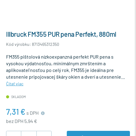
Illbruck FM355 PUR pena Perfekt, 880ml
Kód výrobku: 8713465312350
FM355 pištolová nízkoexpanzná perfekt PUR pena s
vysokou výdatnosťou, minimálnym zmrštením a
aplikovateľnosťou po celý rok. FM355 je ideálna pre
utesnenie pripojovacej škáry okien a dverí a utesnenie…
Čítať viac
SKLADOM
7,31 €
s DPH
bez DPH 5,94 €