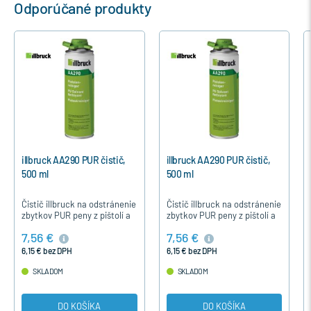
Odporúčané produkty
illbruck AA290 PUR čistič,
illbruck AA290 PUR čistič,
500 ml
500 ml
Čistič illbruck na odstránenie
Čistič illbruck na odstránenie
zbytkov PUR peny z pištolí a
zbytkov PUR peny z pištolí a
ich adaptérov. Obsah 500ml.
ich adaptérov. Obsah 500ml.
7,56 €
7,56 €
6,15 € bez DPH
6,15 € bez DPH
SKLADOM
SKLADOM
DO KOŠÍKA
DO KOŠÍKA