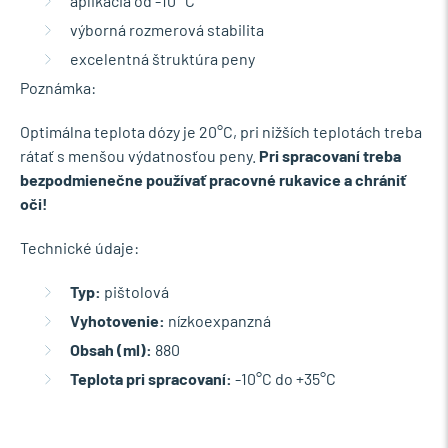
aplikácia od -10 °C
výborná rozmerová stabilita
excelentná štruktúra peny
Poznámka:
Optimálna teplota dózy je 20°C, pri nižších teplotách treba
rátať s menšou výdatnosťou peny.
Pri spracovaní treba
bezpodmienečne používať pracovné rukavice a chrániť
oči!
Technické údaje:
Typ:
pištolová
Vyhotovenie:
nízkoexpanzná
Obsah (ml):
880
Teplota pri spracovaní:
-10°C do +35°C