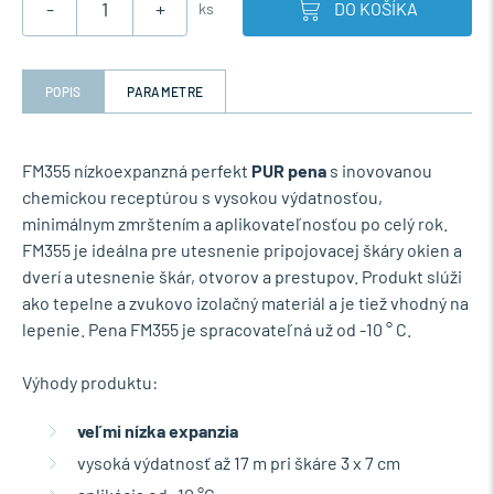
-
+
DO KOŠÍKA
ks
POPIS
PARAMETRE
FM355 nízkoexpanzná perfekt
PUR pena
s inovovanou
chemickou receptúrou s vysokou výdatnosťou,
minimálnym zmrštením a aplikovateľnosťou po celý rok.
FM355 je ideálna pre utesnenie pripojovacej škáry okien a
dverí a utesnenie škár, otvorov a prestupov. Produkt slúži
ako tepelne a zvukovo izolačný materiál a je tiež vhodný na
lepenie. Pena FM355 je spracovateľná už od -10 ° C.
Výhody produktu:
veľmi nízka expanzia
vysoká výdatnosť až 17 m pri škáre 3 x 7 cm