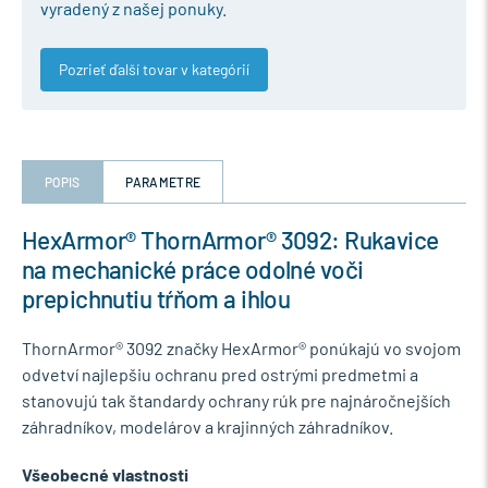
vyradený z našej ponuky.
Pozrieť ďalší tovar v kategórií
POPIS
PARAMETRE
HexArmor® ThornArmor® 3092: Rukavice
na mechanické práce odolné voči
prepichnutiu tŕňom a ihlou
ThornArmor® 3092 značky HexArmor® ponúkajú vo svojom
odvetví najlepšiu ochranu pred ostrými predmetmi a
stanovujú tak štandardy ochrany rúk pre najnáročnejších
záhradníkov, modelárov a krajinných záhradníkov.
Všeobecné vlastnosti