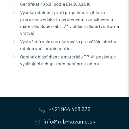
Certifikát 4X33F podľa EN 388:2016
Vysoká odolnosť proti prepichnutiu ihlou a
prerezaniu vďaka trojvrstvovému značkovému
materiálu SuperFabric®* v oblasti dlane (vnútorná
vrstva)
Vystužená ochrana ukazováka pre väčšiu plochu
odolnú voči prepichnutiu
Odolná oblasť dlane z materiálu TP-X® poskytuje
vynikajúci úchop a odolnosť proti oderu
+421 944 458 929
info@mb-kovanie.sk