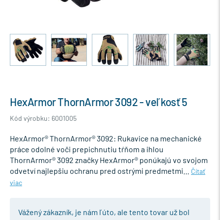
HexArmor ThornArmor 3092 - veľkosť 5
Kód výrobku: 6001005
HexArmor® ThornArmor® 3092: Rukavice na mechanické
práce odolné voči prepichnutiu tŕňom a ihlou
ThornArmor® 3092 značky HexArmor® ponúkajú vo svojom
odvetví najlepšiu ochranu pred ostrými predmetmi…
Čítať
viac
Vážený zákazník, je nám ľúto, ale tento tovar už bol